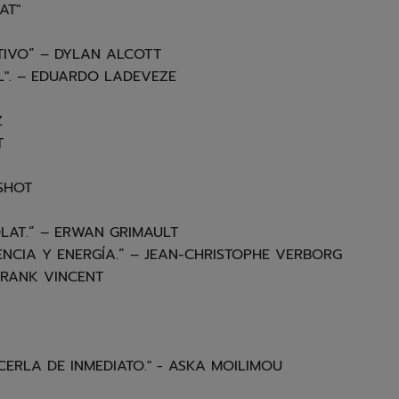
AT"
TIVO” – DYLAN ALCOTT
L". – EDUARDO LADEVEZE
Z
T
SHOT
LAT.” – ERWAN GRIMAULT
ENCIA Y ENERGÍA.” – JEAN-CHRISTOPHE VERBORG
FRANK VINCENT
ERLA DE INMEDIATO." - ASKA MOILIMOU