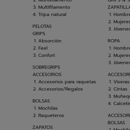
Monofilamento
GRIPS & 
Multifilamento
ZAPATILL
Tripa natural
Hombr
Mujere
PELOTAS
Jóvene
GRIPS
Absorción
ROPA
Feel
Hombr
Confort
Mujere
Jóvene
SOBREGRIPS
ACCESORIOS
ACCESORI
Accesorios para raquetas
Viseras
Accesorios/Regalos
Cintas
Muñeq
BOLSAS
Calceti
Mochilas
Raqueteros
ACCESOR
BOLSAS
ZAPATOS