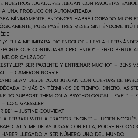
O DE NUESTROS JUGADORES JUEGAN CON RAQUETAS BABOL
O A UNA PRODUCCIÓN AUTOMATIZADA
 SEA MÍNIMAMENTE, ENTONCES HABRÉ LOGRADO MI OBJE
GICAMENTE, PUES PASÉ TRES MESES SINTIÉNDOME INÚTI
LÈDE
 ¡Y ELLA ME IMITABA DICIÉNDOLO!" - LEYLAH FERNÁNDE
 DEPORTE QUE CONTINUARÁ CRECIENDO" – FRED BERTUCA
L MEJOR CALZADO”
EESTYLER? SER PACIENTE Y ENTRENAR MUCHO". – BENSIM
IAL” – CAMERON NORRIE
RAND SLAM DESDE 2000 JUEGAN CON CUERDAS DE BABO
DÉCADA O MÁS EN TÉRMINOS DE TIEMPO, DINERO, ASIST
 LIKE TO SUPPORT THEM ON A PSYCHOLOGICAL LEVEL” – 
 – LOÏC GAESSLER
RIBE” – JUSTINE COUVIDAT
E A FERRARI WITH A TRACTOR ENGINE" – LUCIEN NOGUÈS
BABOLAT Y ME DEJAS JUGAR CON ELLA, PODRÉ RECONOC
ÍA HABER LLEGADO A SER NÚMERO UNO DEL MUNDO