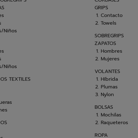
SOBREGRIPS
CORDAJES
AS
GRIPS
es
Contacto
s
Towels
s/Niños
SOBREGRIPS
ZAPATOS
es
Hombres
s
Mujeres
s/Niños
VOLANTES
OS TEXTILES
Híbrida
Plumas
Nylon
ueras
BOLSAS
nes
Mochilas
IOS
Raqueteros
ROPA