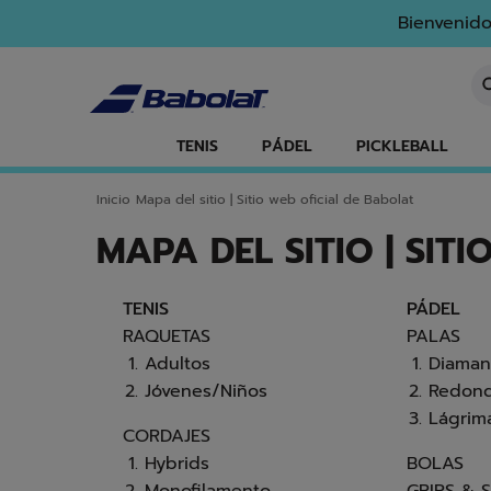
Ir al contenido principal
Ir al pie de página
Bienvenido
In
TENIS
PÁDEL
PICKLEBALL
Inicio
Mapa del sitio | Sitio web oficial de Babolat
MAPA DEL SITIO | SIT
TENIS
PÁDEL
RAQUETAS
PALAS
Adultos
Diaman
Jóvenes/Niños
Redon
Lágrim
CORDAJES
Hybrids
BOLAS