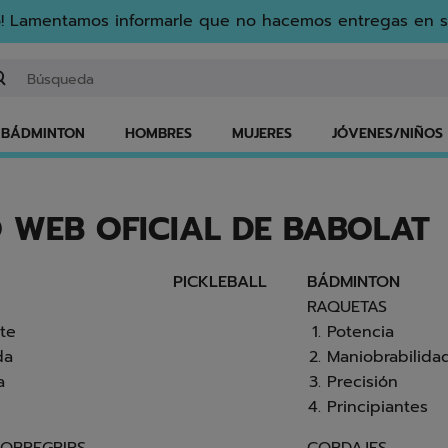
! Lamentamos informarle que no hacemos entregas en s
gresar una palabra clave o un número de artículo
BÁDMINTON
HOMBRES
MUJERES
JÓVENES/NIÑOS
IO WEB OFICIAL DE BABOLAT
PICKLEBALL
BÁDMINTON
RAQUETAS
te
Potencia
da
Maniobrabilida
a
Precisión
Principiantes