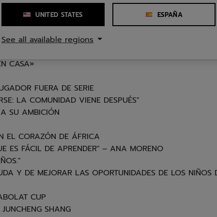
ERO NUNCA ME HE PLANTEADO ABANDONAR»
CH
UNITED STATES
ESPAÑA
RA MARTHA FRANKLIN Y WILL KING
See all available regions
ENTE O PERDER CON ELEGANCIA
EN CASA»
UGADOR FUERA DE SERIE
IRSE: LA COMUNIDAD VIENE DESPUÉS"
 A SU AMBICIÓN
EN EL CORAZÓN DE ÁFRICA
UE ES FÁCIL DE APRENDER" – ANA MORENO
ÑOS."
UDA Y DE MEJORAR LAS OPORTUNIDADES DE LOS NIÑOS 
ABOLAT CUP
– JUNCHENG SHANG