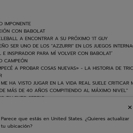
TO IMPONENTE
EXIÓN CON BABOLAT
LEBALL A ENCONTRAR A SU PRÓXIMO 'IT GUY
SUEÑO SER UNO DE LOS "AZZURRI" EN LOS JUEGOS INTERN
 E INSPIRADOR PARA MÍ VOLVER CON BABOLAT’
MO CAMPEÓN
ECÉ A PROBAR COSAS NUEVAS» - LA HISTORIA DE TRI
R
E HA VISTO JUGAR EN LA VIDA REAL SUELE CRITICAR M
 DE MÁS DE 40 AÑOS COMPITIENDO AL MÁXIMO NIVEL"
VO TALENTO SERBIO
ES CASI LO MEJOR DEL PÁDEL»
Parece que estás en United States. ¿Quieres actualizar
LA MUNDIAL, SE ATREVE TAMBIÉN CON EL PÁDEL !
tu ubicación?
IS