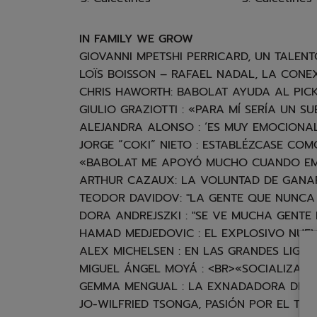
IN FAMILY WE GROW
GIOVANNI MPETSHI PERRICARD, UN TALEN
LOÏS BOISSON – RAFAEL NADAL, LA CON
CHRIS HAWORTH: BABOLAT AYUDA AL PICK
GIULIO GRAZIOTTI : «PARA MÍ SERÍA UN 
ALEJANDRA ALONSO : ‘ES MUY EMOCIONAL
JORGE “COKI” NIETO : ESTABLÉZCASE CO
«BABOLAT ME APOYÓ MUCHO CUANDO EMP
ARTHUR CAZAUX: LA VOLUNTAD DE GANA
TEODOR DAVIDOV: "LA GENTE QUE NUNCA M
DORA ANDREJSZKI : "SE VE MUCHA GENTE
HAMAD MEDJEDOVIC : EL EXPLOSIVO NUE
ALEX MICHELSEN : EN LAS GRANDES LIGAS
MIGUEL ÁNGEL MOYÁ : <BR>«SOCIALIZAR 
GEMMA MENGUAL : LA EXNADADORA DE TAL
JO-WILFRIED TSONGA, PASIÓN POR EL TEN