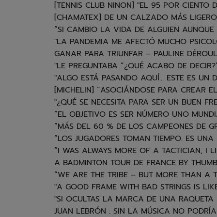
[TENNIS CLUB NINON] "EL 95 POR CIENT
[CHAMATEX] DE UN CALZADO MÁS LIGER
“SI CAMBIO LA VIDA DE ALGUIEN AUNQUE
"LA PANDEMIA ME AFECTÓ MUCHO PSICOLÓ
GANAR PARA TRIUNFAR – PAULINE DÉROU
"LE PREGUNTABA “¿QUÉ ACABO DE DECIR?”
"ALGO ESTÁ PASANDO AQUÍ... ESTE ES UN
[MICHELIN] “ASOCIÁNDOSE PARA CREAR E
"¿QUÉ SE NECESITA PARA SER UN BUEN FR
“EL OBJETIVO ES SER NÚMERO UNO MUND
“MÁS DEL 60 % DE LOS CAMPEONES DE G
“LOS JUGADORES TOMAN TIEMPO. ES UNA 
“I WAS ALWAYS MORE OF A TACTICIAN, I
A BADMINTON TOUR DE FRANCE BY THUMB
“WE ARE THE TRIBE – BUT MORE THAN A T
"A GOOD FRAME WITH BAD STRINGS IS LIK
"SI OCULTAS LA MARCA DE UNA RAQUETA 
JUAN LEBRÓN : SIN LA MÚSICA NO PODR