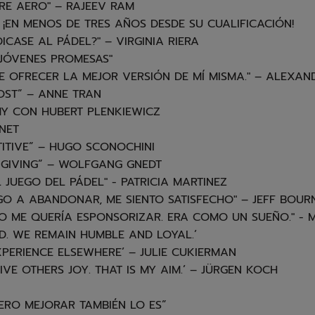
URE AERO" – RAJEEV RAM
 ¡EN MENOS DE TRES AÑOS DESDE SU CUALIFICACIÓN!
ICASE AL PÁDEL?" – VIRGINIA RIERA
 JÓVENES PROMESAS"
TE OFRECER LA MEJOR VERSIÓN DE MÍ MISMA." – ALEXA
OST” – ANNE TRAN
Y CON HUBERT PLENKIEWICZ
NET
ITIVE” – HUGO SCONOCHINI
 GIVING” – WOLFGANG GNEDT
JUEGO DEL PÁDEL" - PATRICIA MARTINEZ
EGO A ABANDONAR, ME SIENTO SATISFECHO" – JEFF BOUR
O ME QUERÍA ESPONSORIZAR. ERA COMO UN SUEÑO." - 
. WE REMAIN HUMBLE AND LOYAL.’
PERIENCE ELSEWHERE’ – JULIE CUKIERMAN
IVE OTHERS JOY. THAT IS MY AIM.’ – JÜRGEN KOCH
PERO MEJORAR TAMBIÉN LO ES”