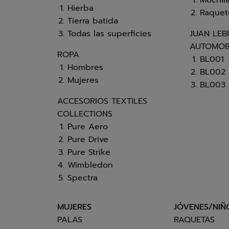
Mochil
Hierba
Raquet
Tierra batida
Todas las superficies
JUAN LE
AUTOMOBI
ROPA
BL001
Hombres
BL002
Mujeres
BL003
ACCESORIOS TEXTILES
COLLECTIONS
Pure Aero
Pure Drive
Pure Strike
Wimbledon
Spectra
MUJERES
JÓVENES/NIÑ
PALAS
RAQUETAS