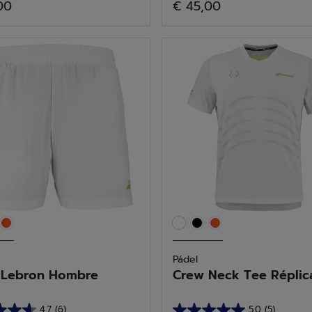
00
€ 45,00
de
5
as.
estrellas.
3
as
reseñas
Pádel
 Lebron Hombre
Crew Neck Tee Réplica 
4.7
(6)
5.0
(5)