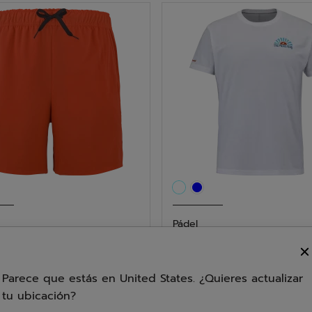
as.
estrellas.
2
reseñas
Pádel
Short Hombre
Perf Cotton Tee Homb
5.0
(1)
4.0
(1)
Parece que estás en United States. ¿Quieres actualizar
4.0
00
€ 25,00
tu ubicación?
de