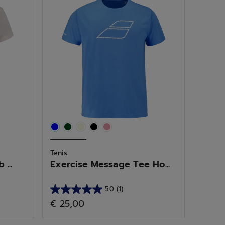
Tenis
...
Exercise Message Tee Ho...
5.0
(1)
5.0
€ 25,00
de
5