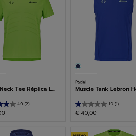
 Ropa
les
Pádel
Neck Tee Réplica L...
Muscle Tank Lebron Ho
4.0
(2)
1.0
(1)
1.0
00
€ 40,00
de
5
as.
estrellas.
NUEVO