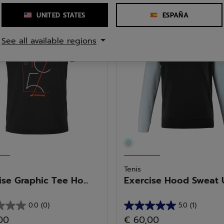
5
as.
estrellas.
UNITED STATES
ESPAÑA
1
See all available regions
a
reseña
Tenis
ise Graphic Tee Ho...
Exercise Hood Sweat Un
0.0
(0)
5.0
(1)
5.0
00
€ 60,00
de