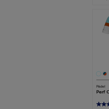
5
estrell
Pádel
Perf 
5.0