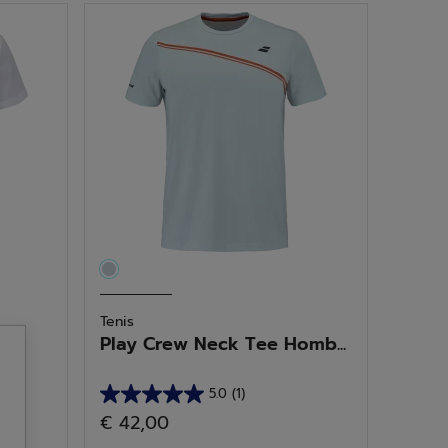
estrellas.
1
reseña
Tenis
re
Play Crew Neck Tee Homb...
5.0
(1)
5.0
€ 42,00
de