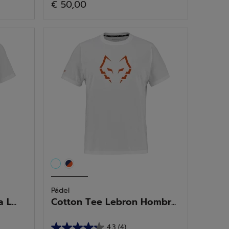
€ 50,00
de
5
estrellas.
5
reseñas
Pádel
L...
Cotton Tee Lebron Hombr...
4.3
(4)