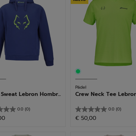
1
as
reseña
Pádel
Sweat Lebron Hombr...
Crew Neck Tee Lebron 
0.0
(0)
0.0
(0)
0.0
00
€ 50,00
de
5
as.
estrellas.