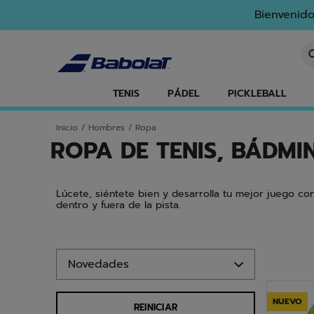
Ir al contenido principal
Ir al pie de página
Ir a los productos
Bienvenido
In
TENIS
PÁDEL
PICKLEBALL
Inicio
/
Hombres
/
Ropa
ROPA DE TENIS, BÁDM
Lúcete, siéntete bien y desarrolla tu mejor juego c
dentro y fuera de la pista.
Ir a los productos
NUEVO
REINICIAR