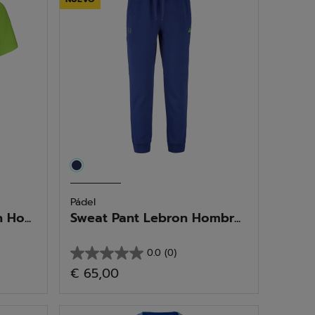
1
reseña
Pádel
Ho...
Sweat Pant Lebron Hombr...
0.0
(0)
0.0
€ 65,00
de
5
estrellas.