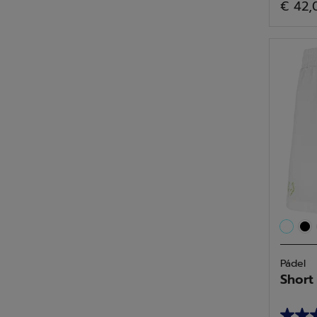
€ 42,
de
5
estrell
2
reseñ
Pádel
Short