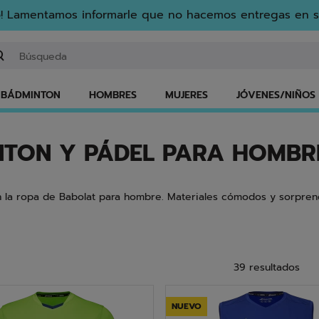
! Lamentamos informarle que no hacemos entregas en s
gresar una palabra clave o un número de artículo
BÁDMINTON
HOMBRES
MUJERES
JÓVENES/NIÑOS
INTON Y PÁDEL PARA HOMBR
on la ropa de Babolat para hombre. Materiales cómodos y sorpren
39 resultados
NUEVO