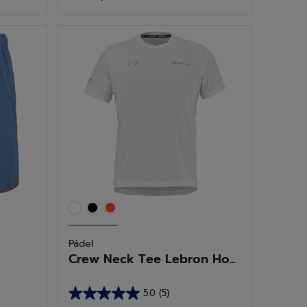
5
estrellas.
8
reseñas
Pádel
Crew Neck Tee Lebron Ho...
5.0
(5)
5.0