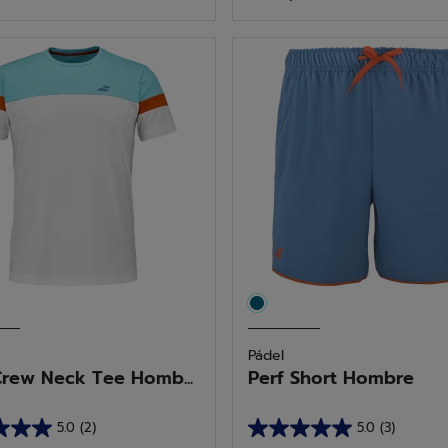
5
as.
estrellas.
1
reseña
Pádel
Crew Neck Tee Homb...
Perf Short Hombre
5.0
(2)
5.0
(3)
5.0