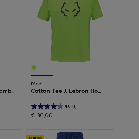
Pádel
mb...
Cotton Tee J. Lebron Ho...
4.0
(1)
4.0
€ 30,00
de
5
estrellas.
NUEVO