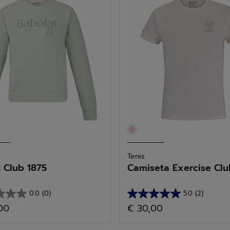
Tenis
 Club 1875
Camiseta Exercise Club 
0.0
(0)
5.0
(2)
5.0
00
€ 30,00
de
5