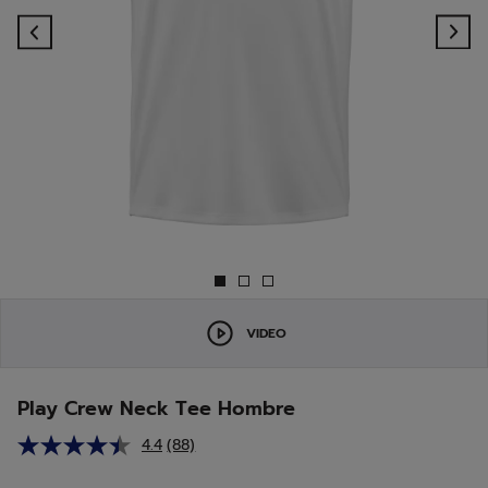
Previous
Ne
VIDEO
Play Crew Neck Tee Hombre
4.4
(88)
Lea
88