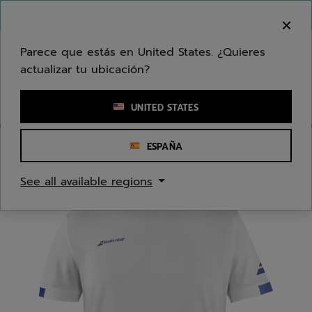
Ir al contenido principal
Ir al pie de página
Bienvenido! Lamentamos informarle que no
hacemos entregas en su zona.
Parece que estás en United States. ¿Quieres
actualizar tu ubicación?
Ingresar una palabra clave o un número de artículo
UNITED STATES
ESPAÑA
Inicio
/
Hombres
/
Ropa
See all available regions