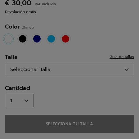
reseñas.
€ 30,00
IVA incluido
Enlace
en
Devolución gratis
la
misma
página.
Color
Blanco
selected
Talla
Guía de tallas
Cantidad
SELECCIONA TU TALLA