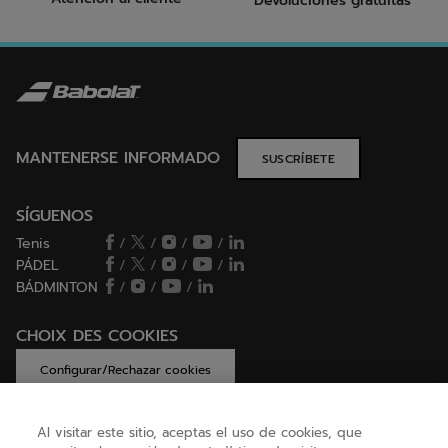
Devoluciones gratuitas
MANTENERSE INFORMADO
SUSCRÍBETE
SÍGUENOS
Tenis
/
/
/
/
PÁDEL
/
/
/
/
BÁDMINTON
/
/
/
CHOIX DES COOKIES
Configurar/Rechazar cookies
Al visitar este sitio, aceptas el uso de cookies, que