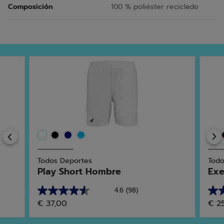
Composición
100 % poliéster reciclado
Previous
Todos Deportes
Todo
Play Short Hombre
Exe
4.6
(98)
4.6
4.8
€ 37,00
€ 2
de
de
5
5