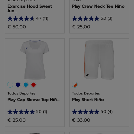
Todos Deportes
Tenis
Exercise Hood Sweat
Play Crew Neck Tee Niño
Jun...
4.7
(11)
5.0
(3)
4.7
5.0
€ 50,00
€ 25,00
de
de
5
5
estrellas.
estrellas.
11
3
reseñas
reseñas
Todos Deportes
Todos Deportes
Play Cap Sleeve Top Niñ...
Play Short Niño
5.0
(1)
5.0
(4)
5.0
5.0
€ 25,00
€ 33,00
de
de
5
5