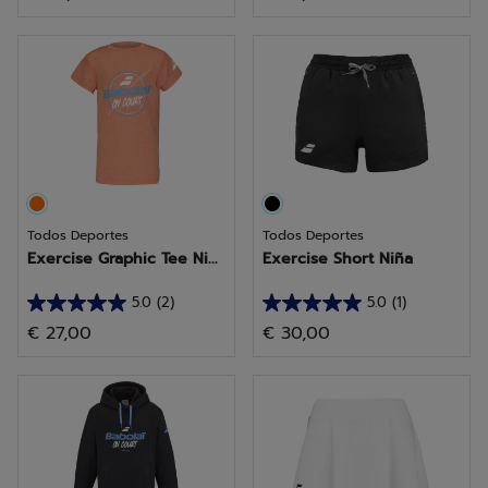
de
de
5
5
estrellas.
estrellas.
6
1
reseñas
reseña
Todos Deportes
Todos Deportes
Exercise Graphic Tee Ni...
Exercise Short Niña
5.0
(2)
5.0
(1)
5.0
5.0
€ 27,00
€ 30,00
de
de
5
5
estrellas.
estrellas.
2
1
reseñas
reseña