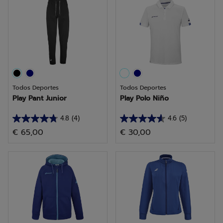
estrellas.
estrellas.
1
4
reseña
reseñas
Todos Deportes
Todos Deportes
Play Pant Junior
Play Polo Niño
4.8
(4)
4.6
(5)
4.8
4.6
€ 65,00
€ 30,00
de
de
5
5
estrellas.
estrellas.
4
5
reseñas
reseñas