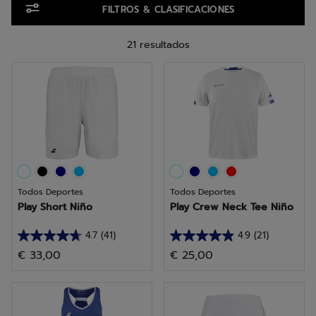
FILTROS & CLASIFICACIONES
21 resultados
Todos Deportes
Todos Deportes
Play Short Niño
Play Crew Neck Tee Niño
4.7
(41)
4.9
(21)
4.7
4.9
€ 33,00
€ 25,00
de
de
5
5
estrellas.
estrellas.
41
21