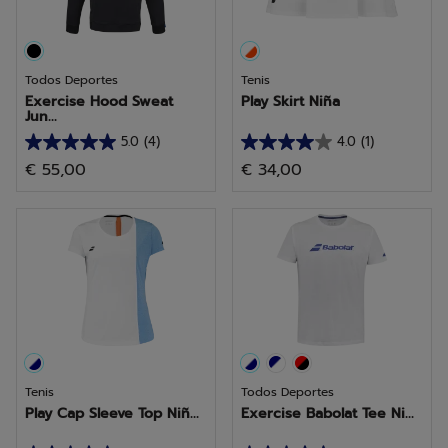
Todos Deportes
Tenis
Exercise Hood Sweat
Play Skirt Niña
Jun...
5.0
(4)
4.0
(1)
5.0
4.0
€ 55,00
€ 34,00
de
de
5
5
estrellas.
estrellas.
4
1
reseñas
reseña
Tenis
Todos Deportes
Play Cap Sleeve Top Niñ...
Exercise Babolat Tee Ni...