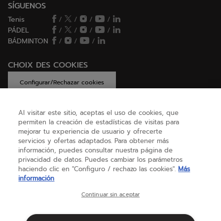
SÍGUENOS
Tenis
/
/
/
/
PÁDEL
/
/
/
/
BÁDMINTON
/
/
/
CHOIX DES COOKIES
Configurar/Rechazar cookies
Al visitar este sitio, aceptas el uso de cookies, que
permiten la creación de estadísticas de visitas para
AYUDA
mejorar tu experiencia de usuario y ofrecerte
servicios y ofertas adaptados. Para obtener más
información, puedes consultar nuestra página de
privacidad de datos. Puedes cambiar los parámetros
SOBRE NOSOTROS
haciendo clic en "Configuro / rechazo las cookies".
Más
información
España
(español)
Continuar sin aceptar