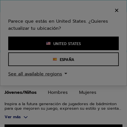
Ir al contenido principal
Ir al pie de página
Ir a los productos
Bienvenido! Lamentamos informarle que no
hacemos entregas en su zona.
Parece que estás en United States. ¿Quieres
actualizar tu ubicación?
Ingresar una palabra clave o un número de artículo
UNITED STATES
Inicio
/
Bádminton
/
Ropa
/
Jóvenes/Niños
ESPAÑA
ROPA DE BÁDMINTON PARA
See all available regions
JÓVENE/NIÑO
Jóvenes/Niños
Hombres
Mujeres
Inspira a la futura generación de jugadores de bádminton
para que mejoren su juego, expresen su estilo y se sientan
cómodos en la pista con la ropa de bádminton Babolat para
Ver más
niños y jóvenes.
Ir a los productos