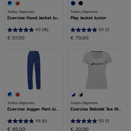
Todos Deportes
Todos Deportes
Exercise Hood Jacket Ju...
Play Jacket Junior
4.9
(16)
5.0
(1)
4.9
5.0
€ 57,00
€ 70,00
de
de
5
5
estrellas.
estrellas.
16
1
reseñas
reseña
Todos Deportes
Todos Deportes
Exercise Jogger Pant Ju...
Exercise Babolat Tee Ni...
4.8
(6)
5.0
(1)
4.8
5.0
€ 45,00
€ 20,00