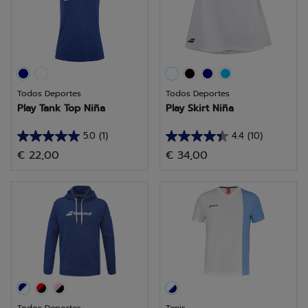
reseñas
reseñas
Todos Deportes
Todos Deportes
Play Tank Top Niña
Play Skirt Niña
5.0
(1)
4.4
(10)
5.0
4.4
€ 22,00
€ 34,00
de
de
5
5
estrellas.
estrellas.
1
10
reseña
reseñas