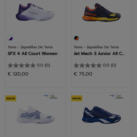
Tenis - Zapatillas De Tenis
Tenis - Zapatillas De Tenis
SFX 4 All Court Women
Jet Mach 3 Junior All C...
0.0
(0)
0.0
(0)
0.0
0.0
€ 120,00
€ 75,00
de
de
5
5
estrellas.
estrellas.
NUEVO
NUEVO