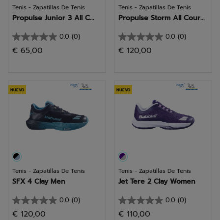
Tenis - Zapatillas De Tenis
Tenis - Zapatillas De Tenis
Propulse Junior 3 All C...
Propulse Storm All Cour...
0.0
(0)
0.0
(0)
0.0
0.0
€ 65,00
€ 120,00
de
de
5
5
estrellas.
estrellas.
NUEVO
NUEVO
Tenis - Zapatillas De Tenis
Tenis - Zapatillas De Tenis
SFX 4 Clay Men
Jet Tere 2 Clay Women
0.0
(0)
0.0
(0)
0.0
0.0
€ 120,00
€ 110,00
de
de