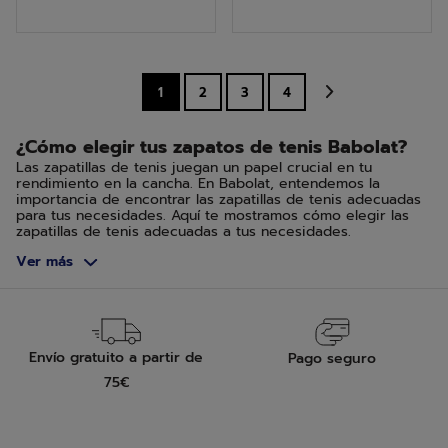
5
5
estrellas.
estrellas.
1
2
3
4
¿Cómo elegir tus zapatos de tenis Babolat?
Las zapatillas de tenis juegan un papel crucial en tu
rendimiento en la cancha. En Babolat, entendemos la
importancia de encontrar las zapatillas de tenis adecuadas
para tus necesidades. Aquí te mostramos cómo elegir las
zapatillas de tenis adecuadas a tus necesidades.
Ver más
Según el tipo de superficie de la cancha de tenis
La elección de tus zapatos de tenis debe estar influenciada
por el tipo de superficie en la que juegas. Para superficies
duras, opta por zapatillas que ofrezcan mayor durabilidad y
soporte. Las superficies de césped y arcilla requieren
zapatillas con buen agarre y capacidad para deslizarse de
Envío gratuito a partir de
Pago seguro
manera controlada.
75€
Superficie dura, green set y quick
Esta superficie tiene una superficie abrasiva que
proporciona agarre. Las zapatillas deben mantener la