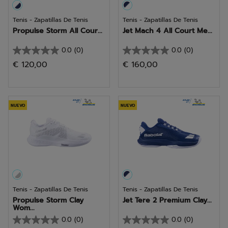
Tenis - Zapatillas De Tenis
Tenis - Zapatillas De Tenis
Propulse Storm All Cour...
Jet Mach 4 All Court Me...
0.0
(0)
0.0
(0)
0.0
0.0
€ 120,00
€ 160,00
de
de
5
5
estrellas.
estrellas.
NUEVO
NUEVO
Tenis - Zapatillas De Tenis
Tenis - Zapatillas De Tenis
Propulse Storm Clay
Jet Tere 2 Premium Clay...
Wom...
0.0
(0)
0.0
(0)
0.0
0.0