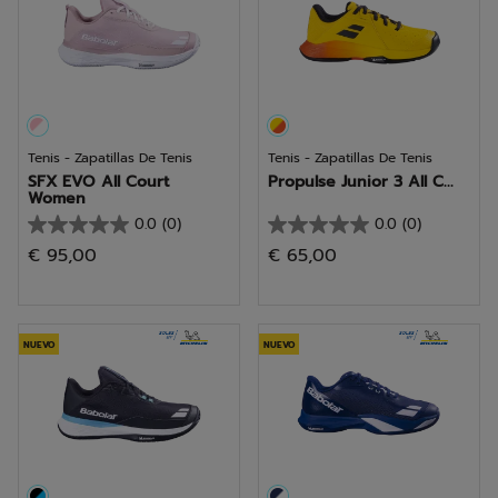
Tenis - Zapatillas De Tenis
Tenis - Zapatillas De Tenis
SFX EVO All Court
Propulse Junior 3 All C...
Women
0.0
(0)
0.0
(0)
0.0
0.0
€ 95,00
€ 65,00
de
de
5
5
estrellas.
estrellas.
NUEVO
NUEVO