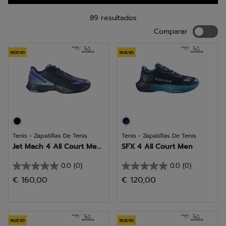
89 resultados
Compara
Comparar
NUEVO
NUEVO
Tenis - Zapatillas De Tenis
Tenis - Zapatillas De Tenis
Jet Mach 4 All Court Me...
SFX 4 All Court Men
0.0
(0)
0.0
(0)
0.0
0.0
€ 160,00
€ 120,00
de
de
5
5
estrellas.
estrellas.
NUEVO
NUEVO