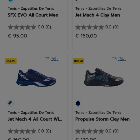
Tenis - Zapatillas De Tenis
Tenis - Zapatillas De Tenis
SFX EVO All Court Men
Jet Mach 4 Clay Men
0.0
(0)
0.0
(0)
0.0
0.0
€ 95,00
€ 160,00
de
de
5
5
estrellas.
estrellas.
NUEVO
NUEVO
Tenis - Zapatillas De Tenis
Tenis - Zapatillas De Tenis
Jet Mach 4 All Court Wi...
Propulse Storm Clay Men
0.0
(0)
0.0
(0)
0.0
0.0