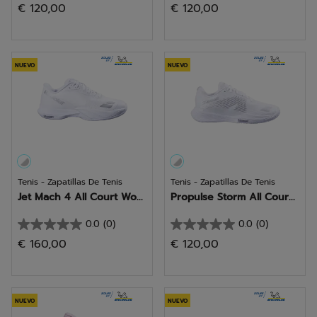
€ 120,00
€ 120,00
de
de
5
5
estrellas.
estrellas.
NUEVO
NUEVO
Tenis - Zapatillas De Tenis
Tenis - Zapatillas De Tenis
Jet Mach 4 All Court Wo...
Propulse Storm All Cour...
0.0
(0)
0.0
(0)
0.0
0.0
€ 160,00
€ 120,00
de
de
5
5
estrellas.
estrellas.
NUEVO
NUEVO