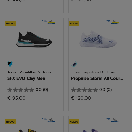
€ 160,00
€ 120,00
de
de
5
5
estrellas.
estrellas.
NUEVO
NUEVO
Tenis - Zapatillas De Tenis
Tenis - Zapatillas De Tenis
SFX EVO Clay Men
Propulse Storm All Cour...
0.0
(0)
0.0
(0)
0.0
0.0
€ 95,00
€ 120,00
de
de
5
5
estrellas.
estrellas.
NUEVO
NUEVO