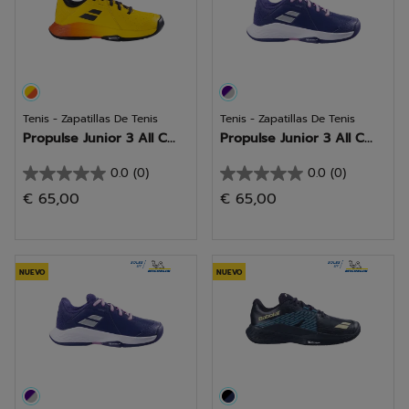
Tenis - Zapatillas De Tenis
Tenis - Zapatillas De Tenis
Propulse Junior 3 All C...
Propulse Junior 3 All C...
0.0
(0)
0.0
(0)
0.0
0.0
€ 65,00
€ 65,00
de
de
5
5
estrellas.
estrellas.
NUEVO
NUEVO