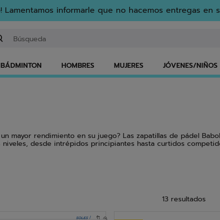
! Lamentamos informarle que no hacemos entregas en s
gresar una palabra clave o un número de artículo
BÁDMINTON
HOMBRES
MUJERES
JÓVENES/NIÑOS
ir un mayor rendimiento en su juego? Las zapatillas de pádel Bab
 niveles, desde intrépidos principiantes hasta curtidos competido
rán satisfacer todas sus necesidades. Nuestras zapatillas de pá
DESCUBRE NUESTRAS
ZAPATILLAS
13 resultados