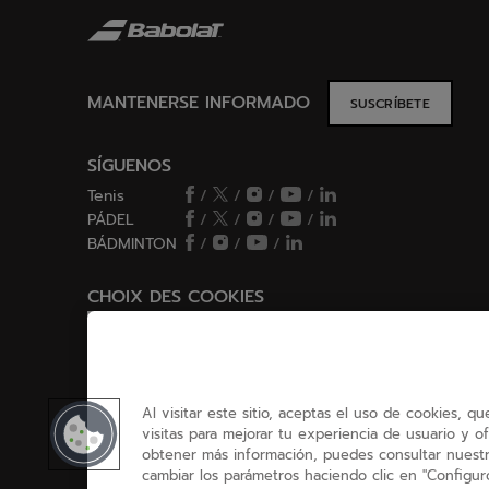
MANTENERSE INFORMADO
SUSCRÍBETE
SÍGUENOS
Tenis
/
/
/
/
PÁDEL
/
/
/
/
BÁDMINTON
/
/
/
CHOIX DES COOKIES
Configurar/Rechazar cookies
Al visitar este sitio, aceptas el uso de cookies, q
visitas para mejorar tu experiencia de usuario y of
obtener más información, puedes consultar nuestr
cambiar los parámetros haciendo clic en "Configuro