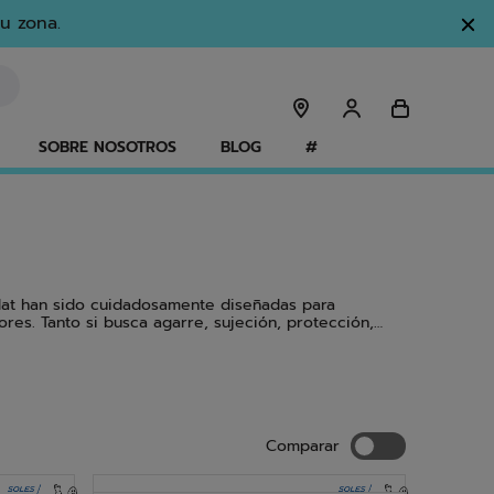
u zona.
SOBRE NOSOTROS
BLOG
#
olat han sido cuidadosamente diseñadas para
res. Tanto si busca agarre, sujeción, protección,
del están diseñadas no solo para hombres y mujeres,
Comparar
Comparar