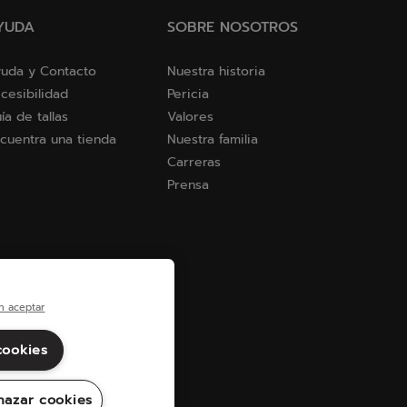
YUDA
SOBRE NOSOTROS
uda y Contacto
Nuestra historia
cesibilidad
Pericia
ía de tallas
Valores
cuentra una tienda
Nuestra familia
Carreras
Prensa
n aceptar
cookies
hazar cookies