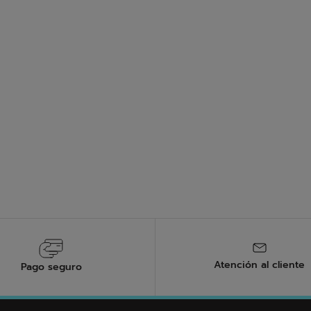
cuidar tus zapatillas de padel?
olaboración con Michelin para la suela exterior de nuestros zapat
s de padel es esencial para prolongar su vida útil. Limpia regular
y déjalas secar al aire. Para mantener la calidad de la suela y los
raturas extremas.
Atención al cliente
Pago seguro