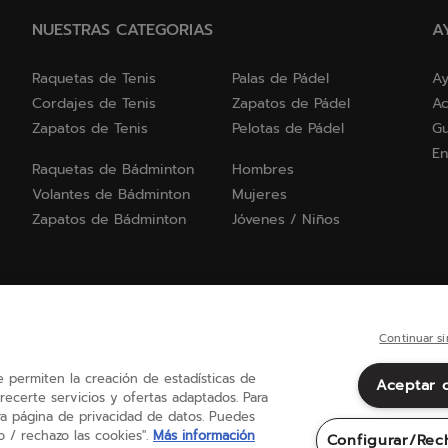
NUESTRAS CATEGORIAS
A
Raquetas de Tenis
Palas de Pádel
Ay
Cordajes de Tenis
Zapatos de Pádel
Ac
Zapatos de Tenis
Pelotas de Pádel
Gu
En
Raquetas de Bádminton
Hombres
Volantes de Bádminton
Mujeres
Zapatos de Bádminton
Jóvenes / Niños
Continuar si
ue permiten la creación de estadísticas de
Aceptar 
España
(español)
recerte servicios y ofertas adaptados. Para
a página de privacidad de datos. Puedes
 / rechazo las cookies".
Más información
Configurar/Rec