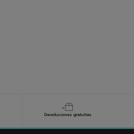
os nos garantiza la mejor durabilidad. Cuidar tus
mente tus zapatillas de padel con los productos
 materiales, evita la exposición directa a la luz solar
Devoluciones gratuitas