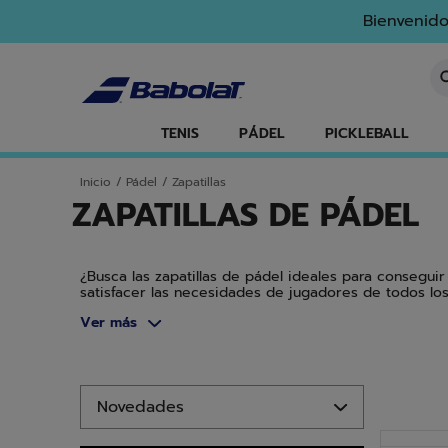
Ir al contenido principal
Ir al pie de página
Ir a los productos
Bienvenido
In
TENIS
PÁDEL
PICKLEBALL
Inicio
/
Pádel
/
Zapatillas
ZAPATILLAS DE PÁDEL
¿Busca las zapatillas de pádel ideales para consegu
satisfacer las necesidades de jugadores de todos los
comodidad o ligereza, nuestras diferentes gamas sab
Ver más
sino también para los jóvenes apasionados del pádel.
Ir a los productos