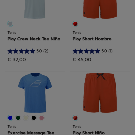
Tenis
Tenis
Play Crew Neck Tee Niño
Play Short Hombre
5.0
(2)
5.0
(1)
5.0
5.0
€ 32,00
€ 45,00
de
de
5
5
estrellas.
estrellas.
2
1
reseñas
reseña
Tenis
Tenis
Exercise Message Tee
Play Short Niño