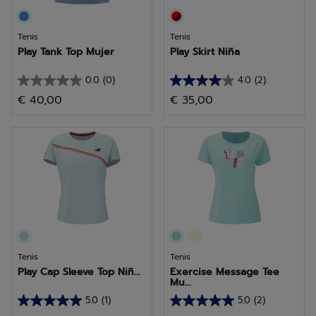
Tenis
Tenis
Play Tank Top Mujer
Play Skirt Niña
0.0
(0)
4.0
(2)
0.0
4.0
€ 40,00
€ 35,00
de
de
5
5
estrellas.
estrellas.
2
reseñas
Tenis
Tenis
Play Cap Sleeve Top Niñ...
Exercise Message Tee
Mu...
5.0
(1)
5.0
(2)
5.0
5.0