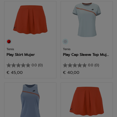
estrellas.
estrellas.
1
reseña
Tenis
Tenis
Play Skirt Mujer
Play Cap Sleeve Top Muj...
0.0
(0)
0.0
(0)
0.0
0.0
€ 45,00
€ 40,00
de
de
5
5
estrellas.
estrellas.