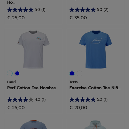
Ho...
5.0
(1)
5.0
(2)
5.0
5.0
€ 25,00
€ 35,00
de
de
5
5
estrellas.
estrellas.
1
2
reseña
reseñas
Pádel
Tenis
Perf Cotton Tee Hombre
Exercise Cotton Tee Niñ...
4.0
(1)
5.0
(1)
4.0
5.0
€ 25,00
€ 20,00
de
de
5
5
estrellas.
estrellas.