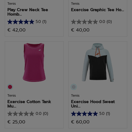
Tenis
Tenis
Play Crew Neck Tee
Exercise Graphic Tee Ho...
Homb...
5.0
(1)
0.0
(0)
5.0
0.0
€ 42,00
€ 40,00
de
de
5
5
estrellas.
estrellas.
1
reseña
Tenis
Tenis
Exercise Cotton Tank
Exercise Hood Sweat
Mu...
Uni...
0.0
(0)
5.0
(1)
0.0
5.0
€ 25,00
€ 60,00
de
de
5
5