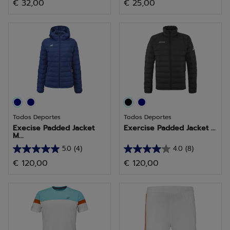
€ 32,00
€ 25,00
de
de
5
5
estrellas.
estrellas.
1
2
reseña
reseñas
Todos Deportes
Todos Deportes
Execise Padded Jacket
Exercise Padded Jacket ...
M...
5.0
(4)
4.0
(8)
5.0
4.0
€ 120,00
€ 120,00
de
de
5
5
estrellas.
estrellas.
4
8
reseñas
reseñas