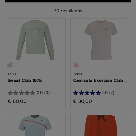
70 resultados
Tenis
Tenis
Sweat Club 1875
Camiseta Exercise Club ...
0.0
(0)
5.0
(2)
0.0
5.0
€ 60,00
€ 30,00
de
de
5
5
estrellas.
estrellas.
2
reseñas