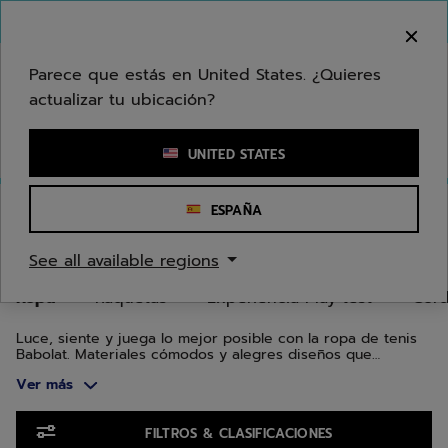
Ir al contenido principal
Ir al pie de página
Ir a los productos
Bienvenido! Lamentamos informarle que no
hacemos entregas en su zona.
Parece que estás en United States. ¿Quieres
actualizar tu ubicación?
Ingresar una palabra clave o un número de artículo
UNITED STATES
Inicio
/
Tenis
/
Ropa
ESPAÑA
ROPA DE TENIS
See all available regions
Ropa
Raquetas
Experiencia Play test
Cord
Luce, siente y juega lo mejor posible con la ropa de tenis
Babolat. Materiales cómodos y alegres diseños que
combinan funcionalidad y estilo, garantizando un aspecto
Ver más
que te encantará.
Ir a los productos
FILTROS & CLASIFICACIONES