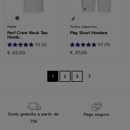
Pádel
Todos Deportes
Perf Crew Neck Tee
Play Short Hombre
Homb...
5.0
(2)
5.0
(11)
5.0
5.0
€ 42,00
€ 37,00
de
de
5
5
estrellas.
estrellas.
2
11
1
2
3
reseñas
reseñas
Envío gratuito a partir de
Pago seguro
75€