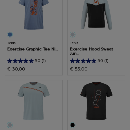
1
1
reseña
reseña
Tenis
Tenis
Exercise Graphic Tee Ni...
Exercise Hood Sweat
Jun...
5.0
(1)
5.0
(1)
5.0
5.0
€ 30,00
€ 55,00
de
de
5
5
estrellas.
estrellas.
1
1
reseña
reseña