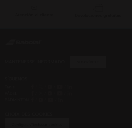
Atención al cliente
Devoluciones gratuitas
MANTENERSE INFORMADO
SUSCRÍBETE
SÍGUENOS
Tenis
/
/
/
/
PÁDEL
/
/
/
/
BÁDMINTON
/
/
/
CHOIX DES COOKIES
Configurar/Rechazar cookies