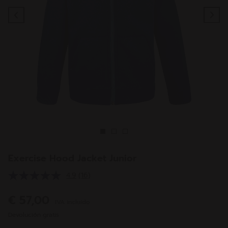
Previous
Ne
Exercise Hood Jacket Junior
4.9
(16)
Lea
16
reseñas.
€ 57,00
IVA incluido
Enlace
en
Devolución gratis
la