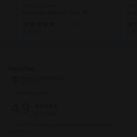
Todos Deportes
Todo
Exercise Graphic Tee Ni...
Exe
5.0
(2)
5.0
4.7
€ 27,00
€ 5
de
de
5
5
estrellas.
estr
2
11
reseñas
res