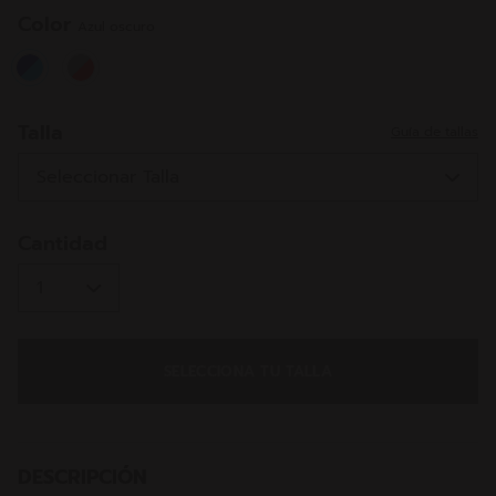
misma
página.
Color
Azul oscuro
selected
Talla
Guía de tallas
Cantidad
SELECCIONA TU TALLA
DESCRIPCIÓN