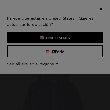
Ir al contenido principal
Ir al pie de página
Bienvenido! Lamentamos informarle que no
hacemos entregas en su zona.
Parece que estás en United States. ¿Quieres
actualizar tu ubicación?
Ingresar una palabra clave o un número de artículo
UNITED STATES
ESPAÑA
Inicio
/
Jóvenes/Niños
/
Ropa
See all available regions