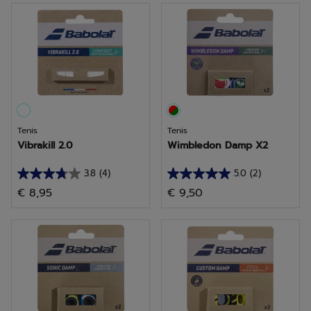
estrellas.
estrellas.
5
3
reseñas
reseñas
Tenis
Tenis
Vibrakill 2.0
Wimbledon Damp X2
3.8
(4)
5.0
(2)
3.8
5.0
€ 8,95
€ 9,50
de
de
5
5
estrellas.
estrellas.
4
2
reseñas
reseñas