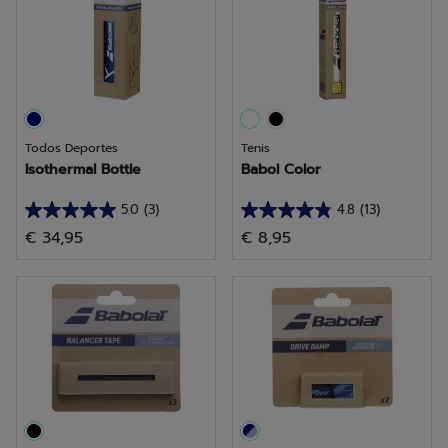
1
reseña
Todos Deportes
Tenis
Isothermal Bottle
Babol Color
5.0
(3)
4.8
(13)
5.0
4.8
€ 34,95
€ 8,95
de
de
5
5
estrellas.
estrellas.
3
13
reseñas
reseñas