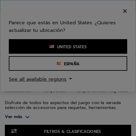
Ir al contenido principal
Ir al pie de página
Ir a los productos
Bienvenido! Lamentamos informarle que no
hacemos entregas en su zona.
Parece que estás en United States. ¿Quieres
actualizar tu ubicación?
Ingresar una palabra clave o un número de artículo
UNITED STATES
Inicio
/
Tenis
/
Accesorios
ESPAÑA
ACCESORIOS DE TENIS
See all available regions
Accesorios
Raquetas
Experiencia Play test
Disfruta de todos los aspectos del juego con la variada
selección de accesorios para raquetas, herramientas
educativas y de entrenamiento, artículos para amantes del
Ver más
deporte, material de salud y entrenamiento, y equipamiento
de pista de Babolat.
Ir a los productos
FILTROS & CLASIFICACIONES