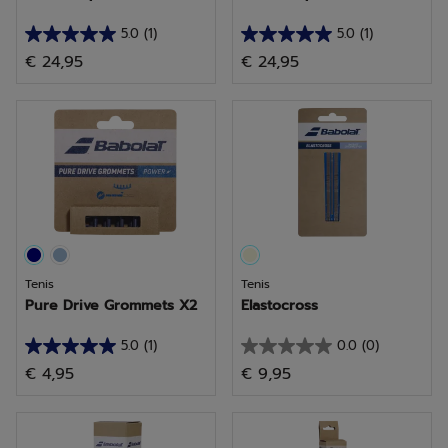
5.0
(1)
5.0
(1)
5.0
5.0
€ 24,95
€ 24,95
de
de
5
5
estrellas.
estrellas.
1
1
reseña
reseña
Tenis
Tenis
Pure Drive Grommets X2
Elastocross
5.0
(1)
0.0
(0)
5.0
0.0
€ 4,95
€ 9,95
de
de
5
5
estrellas.
estrellas.