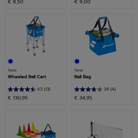
€ 8,50
€ 9,00
de
de
5
5
estrellas.
estrellas.
2
106
reseñas
reseñas
Tenis
Tenis
Wheeled Ball Cart
Ball Bag
4.5
(13)
3.8
(4)
4.5
3.8
€ 130,95
€ 34,95
de
de
5
5
estrellas.
estrellas.
13
4
reseñas
reseñas