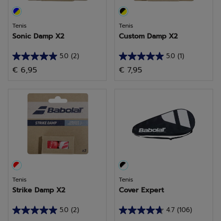
Tenis
Tenis
Sonic Damp X2
Custom Damp X2
5.0
(2)
5.0
(1)
5.0
5.0
€ 6,95
€ 7,95
de
de
5
5
estrellas.
estrellas.
2
1
reseñas
reseña
Tenis
Tenis
Strike Damp X2
Cover Expert
5.0
(2)
4.7
(106)
5.0
4.7