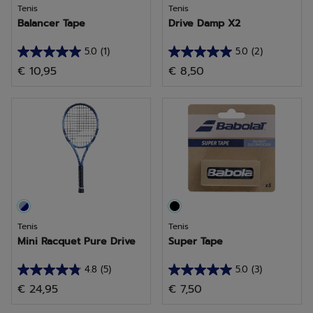
Tenis
Tenis
Balancer Tape
Drive Damp X2
5.0
(1)
5.0
(2)
5.0
5.0
€ 10,95
€ 8,50
de
de
5
5
estrellas.
estrellas.
1
2
reseña
reseñas
Tenis
Tenis
Mini Racquet Pure Drive
Super Tape
4.8
(5)
5.0
(3)
4.8
5.0
€ 24,95
€ 7,50
de
de
5
5