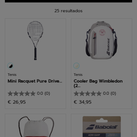
25 resultados
Tenis
Tenis
Mini Racquet Pure Drive...
Cooler Bag Wimbledon
(2...
0.0
(0)
0.0
(0)
0.0
0.0
€ 26,95
€ 34,95
de
de
5
5
estrellas.
estrellas.