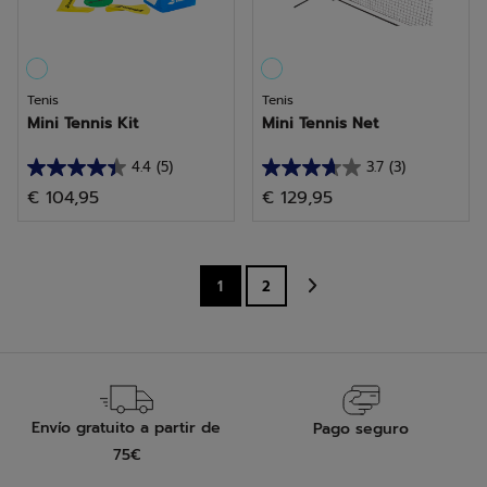
Tenis
Tenis
Mini Tennis Kit
Mini Tennis Net
4.4
(5)
3.7
(3)
4.4
3.7
€ 104,95
€ 129,95
de
de
5
5
estrellas.
estrellas.
5
3
1
2
reseñas
reseñas
Envío gratuito a partir de
Pago seguro
75€