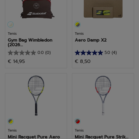
Tenis
Tenis
Gym Bag Wimbledon
Aero Damp X2
(2026...
0.0
(0)
5.0
(4)
0.0
5.0
€ 14,95
€ 8,50
de
de
5
5
estrellas.
estrellas.
4
reseñas
Tenis
Tenis
Mini Racquet Pure Aero
Mini Racquet Pure Strik...