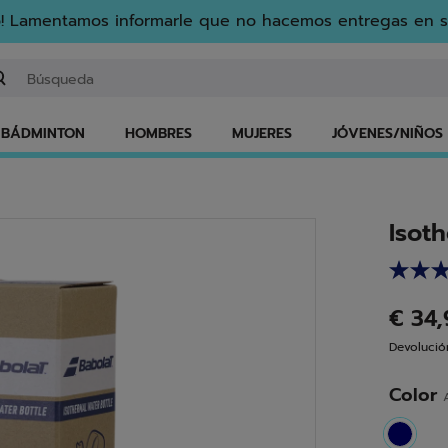
! Lamentamos informarle que no hacemos entregas en s
gresar una palabra clave o un número de artículo
BÁDMINTON
HOMBRES
MUJERES
JÓVENES/NIÑOS
Isoth
€ 34
Devolución
Color