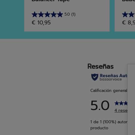
5.0
(1)
5.0
4.8
€ 10,95
€ 8,
de
de
5
5
estrellas.
estrel
1
13
reseña
rese