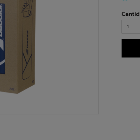
select
Canti