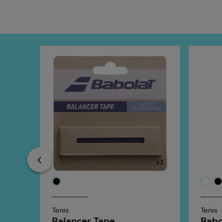
Previous
Tenis
Tenis
Balancer Tape
Babo