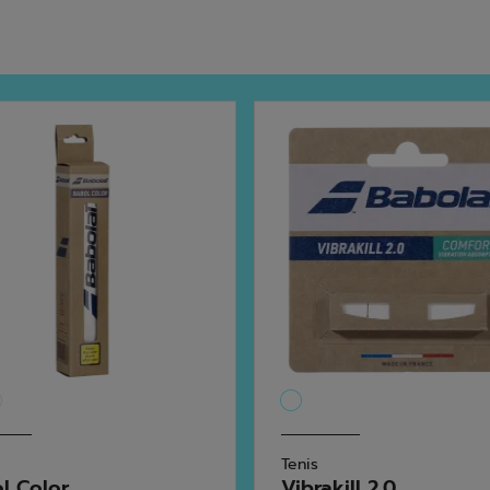
Tenis
l Color
Vibrakill 2.0