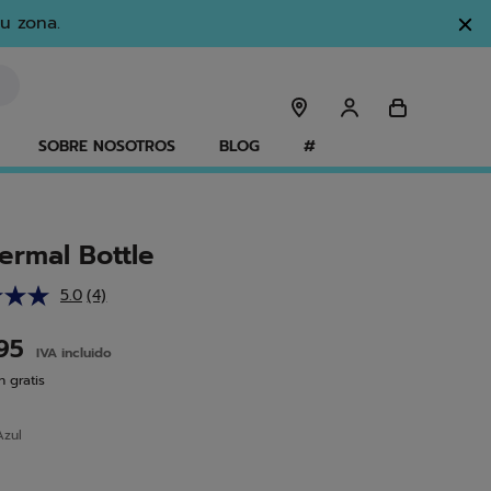
u zona.
SOBRE NOSOTROS
BLOG
#
ermal Bottle
5.0
(4)
Lea
4
reseñas.
,95
IVA incluido
Enlace
en
 gratis
la
misma
página.
Azul