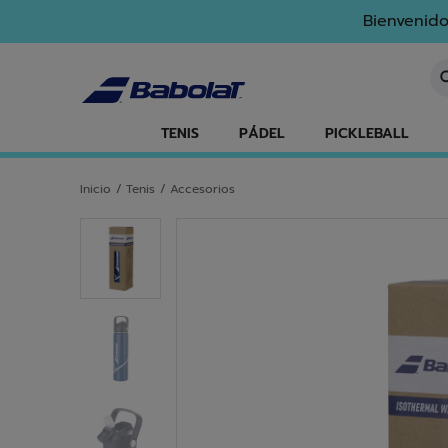
Ir al contenido principal
Ir al pie de página
Bienvenido
In
TENIS
PÁDEL
PICKLEBALL
Inicio
/
Tenis
/
Accesorios