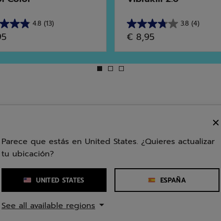
4.8
(13)
3.8
(4)
3.8
95
€ 8,95
de
5
las.
estrellas.
4
ñas
reseñas
Parece que estás en United States. ¿Quieres actualizar
tu ubicación?
UNITED STATES
ESPAÑA
See all available regions