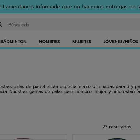
! Lamentamos informarle que no hacemos entregas en s
gresar una palabra clave o un número de artículo
BÁDMINTON
HOMBRES
MUJERES
JÓVENES/NIÑOS
uestras palas de pádel están especialmente diseñadas para ti y pa
ia. Nuestras gamas de palas para hombre, mujer y niño están fab
ntre la raqueta que impulsará su juego hacia nuevas cotas.
ELEGIR UNA PALA
23 resultados