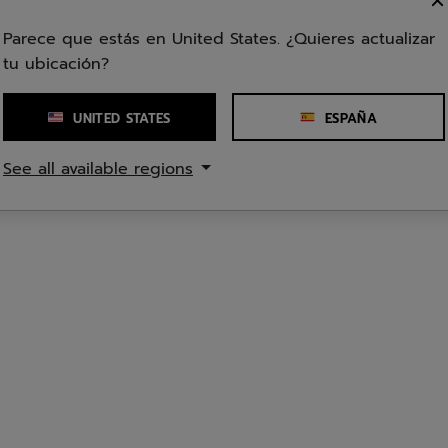
 Babolat, una marca reconocida en el mundo del deporte, como tu
ales de alta calidad como el carbono y la fibra de vidrio da a n
Parece que estás en United States. ¿Quieres actualizar
y durabilidad. No dejes que tu equipo limite tu potencial. Elige r
 de juego.
tu ubicación?
UNITED STATES
ESPAÑA
See all available regions