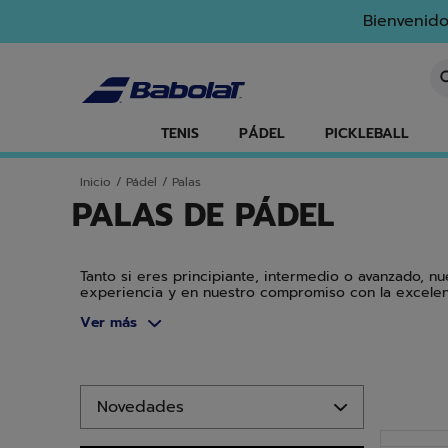
Ir al contenido principal
Ir al pie de página
Ir a los productos
Bienvenido
In
TENIS
PÁDEL
PICKLEBALL
Inicio
/
Pádel
/
Palas
PALAS DE PÁDEL
Tanto si eres principiante, intermedio o avanzado, n
experiencia y en nuestro compromiso con la excelenc
más avanzada. Descubra ya nuestra colección y encue
Ver más
Ir a los productos