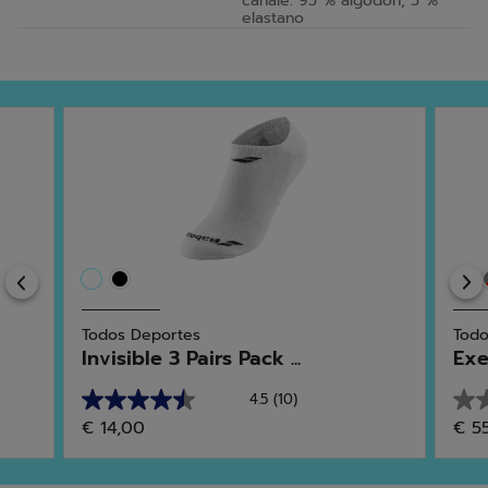
canalé: 95 % algodón, 5 %
elastano
Previous
Todos Deportes
Todo
Invisible 3 Pairs Pack ...
Exe
4.5
(10)
4.5
0.0
€ 14,00
€ 5
de
de
5
5