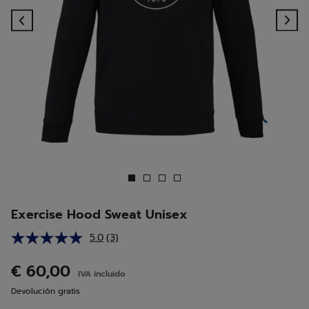
Previous
Ne
Exercise Hood Sweat Unisex
5.0
(3)
Lea
3
reseñas.
€ 60,00
IVA incluido
Enlace
en
Devolución gratis
la