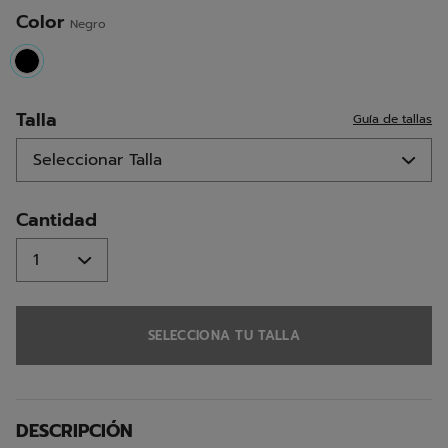
misma
página.
Color
Negro
selected
Talla
Guía de tallas
Cantidad
SELECCIONA TU TALLA
DESCRIPCIÓN