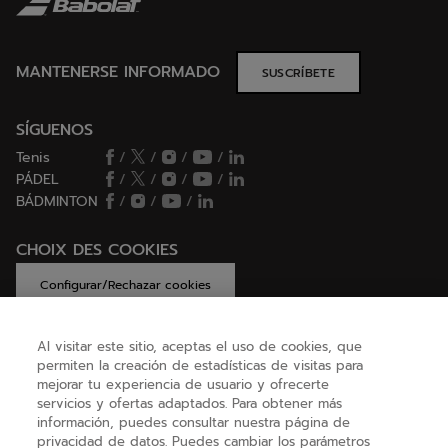
MANTENERSE INFORMADO
SUSCRÍBETE
SÍGUENOS
Tenis
/
/
/
/
PÁDEL
/
/
/
/
BÁDMINTON
/
/
/
CHOIX DES COOKIES
Configurar/Rechazar cookies
Al visitar este sitio, aceptas el uso de cookies, que
permiten la creación de estadísticas de visitas para
AYUDA
mejorar tu experiencia de usuario y ofrecerte
servicios y ofertas adaptados. Para obtener más
información, puedes consultar nuestra página de
privacidad de datos. Puedes cambiar los parámetros
SOBRE NOSOTROS