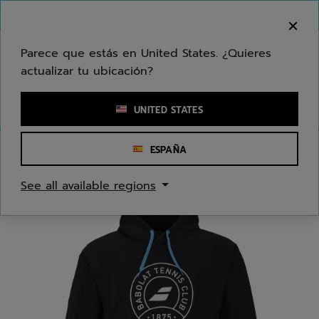
Ir al contenido principal
Ir al pie de página
Bienvenido! Lamentamos informarle que no
hacemos entregas en su zona.
Parece que estás en United States. ¿Quieres
actualizar tu ubicación?
Ingresar una palabra clave o un número de artículo
UNITED STATES
ESPAÑA
Inicio
/
Hombres
/
Ropa
See all available regions