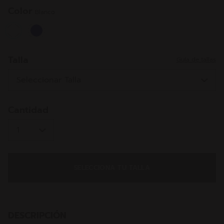
misma
página.
Color
Blanco
selected
Talla
Guía de tallas
Cantidad
SELECCIONA TU TALLA
DESCRIPCIÓN