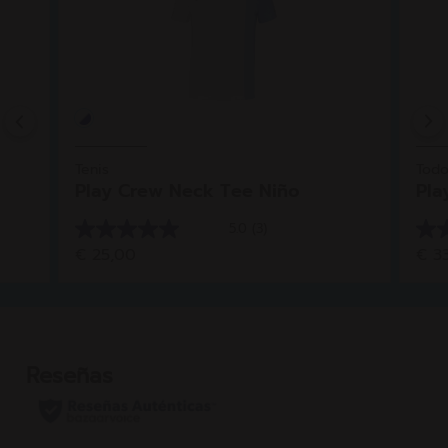
Previous
Tenis
Todo
Play Crew Neck Tee Niño
Pla
5.0
(3)
5.0
5.0
€ 25,00
€ 3
de
de
5
5
estrellas.
estr
3
4
reseñas
res