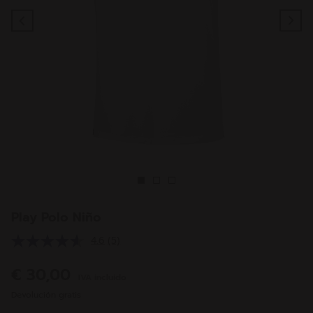
Previous
Ne
Play Polo Niño
4.6
(5)
Lea
5
reseñas.
€ 30,00
IVA incluido
Enlace
en
Devolución gratis
la