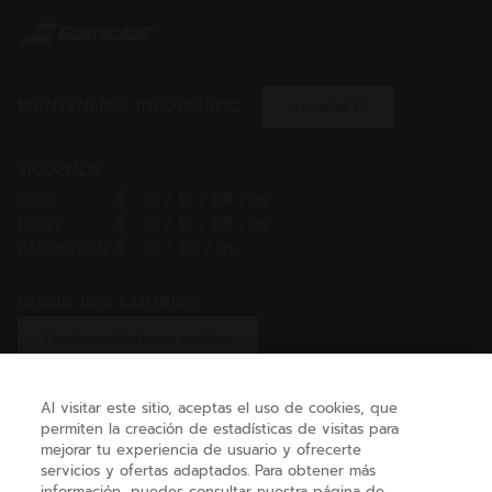
MANTENERSE INFORMADO
SUSCRÍBETE
SÍGUENOS
Tenis
/
/
/
/
PÁDEL
/
/
/
/
BÁDMINTON
/
/
/
CHOIX DES COOKIES
Configurar/Rechazar cookies
Al visitar este sitio, aceptas el uso de cookies, que
permiten la creación de estadísticas de visitas para
AYUDA
mejorar tu experiencia de usuario y ofrecerte
servicios y ofertas adaptados. Para obtener más
información, puedes consultar nuestra página de