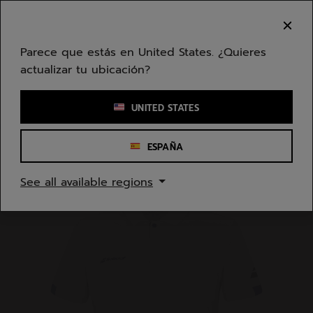
Ir al contenido principal
Ir al pie de página
Bienvenido! Lamentamos informarle que no
hacemos entregas en su zona.
Parece que estás en United States. ¿Quieres
actualizar tu ubicación?
Ingresar una palabra clave o un número de artículo
UNITED STATES
ESPAÑA
Inicio
/
Jóvenes/Niños
/
Ropa
See all available regions