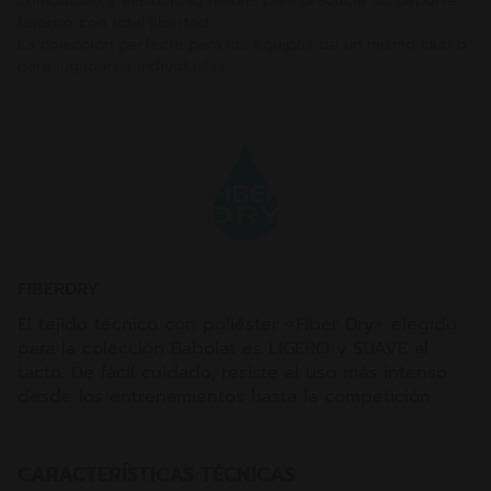
comodidad y elasticidad natural para practicar su deporte
favorito con total libertad.
La colección perfecta para los equipos de un mismo club o
para jugadores individuales.
FIBERDRY
El tejido técnico con poliéster «Fiber Dry» elegido
para la colección Babolat es LIGERO y SUAVE al
tacto. De fácil cuidado, resiste al uso más intenso
desde los entrenamientos hasta la competición.
CARACTERÍSTICAS TÉCNICAS