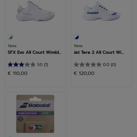
Ténis
Ténis
SFX Evo All Court Wimbl...
Jet Tere 2 All Court Wi...
3.0
(1)
0.0
(0)
3.0
0.0
€ 110,00
€ 120,00
em
em
5
5
estrelas.
estrelas.
1
análise