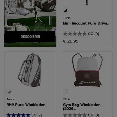
Ténis
Mini Racquet Pure Drive...
0.0
(0)
0.0
DESCOBRIR
€ 26,95
em
5
estrelas.
Ténis
Ténis
RH9 Pure Wimbledon
Gym Bag Wimbledon
(2026...
5.0
(2)
0.0
(0)