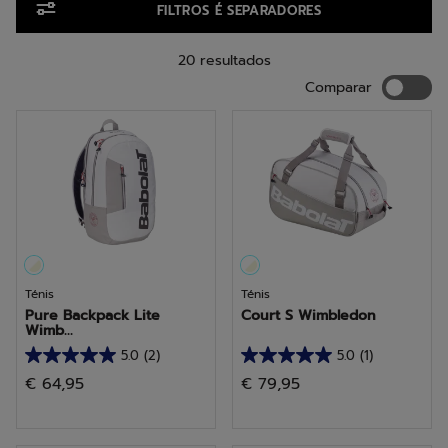
FILTROS É SEPARADORES
20 resultados
Compara
Comparar
Ténis
Ténis
Pure Backpack Lite
Court S Wimbledon
Wimb...
5.0
(2)
5.0
(1)
5.0
5.0
€ 64,95
€ 79,95
em
em
5
5
estrelas.
estrelas.