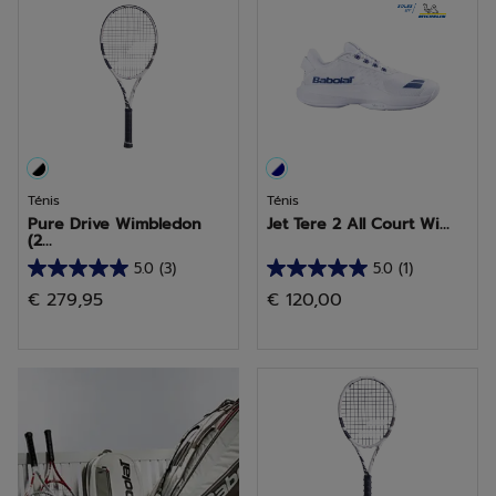
2
1
análises
análise
Ténis
Ténis
Pure Drive Wimbledon
Jet Tere 2 All Court Wi...
(2...
5.0
(3)
5.0
(1)
5.0
5.0
€ 279,95
€ 120,00
em
em
5
5
estrelas.
estrelas.
Descobrir
3
1
análises
análise