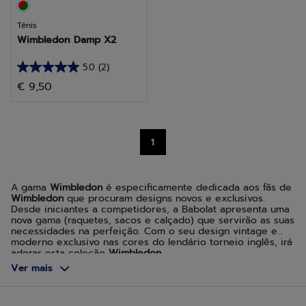
Ténis
Wimbledon Damp X2
5.0
(2)
5.0
€ 9,50
em
5
estrelas.
2
1
análises
A gama
Wimbledon
é especificamente dedicada aos fãs de
Wimbledon
que procuram designs novos e exclusivos.
Desde iniciantes a competidores, a Babolat apresenta uma
nova gama (raquetes, sacos e calçado) que servirão as suas
necessidades na perfeição. Com o seu design vintage e
moderno exclusivo nas cores do lendário torneio inglês, irá
adorar esta coleção
Wimbledon
.
Ver mais
Raquetes de ténis, sacos, calçado e até mesmo mochilas?
Encontrará aqui todo o equipamento
Babolat x Wimbledon
.