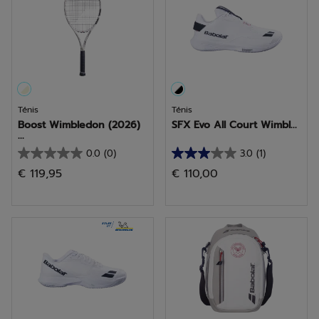
análise
Ténis
Ténis
Boost Wimbledon (2026)
SFX Evo All Court Wimbl...
...
0.0
(0)
3.0
(1)
0.0
3.0
€ 119,95
€ 110,00
em
em
5
5
estrelas.
estrelas.
1
análise