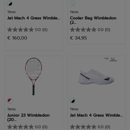
Ténis
Ténis
Jet Mach 4 Grass Wimble...
Cooler Bag Wimbledon
(2...
0.0
(0)
0.0
(0)
0.0
0.0
€ 160,00
€ 34,95
em
em
5
5
estrelas.
estrelas.
Ténis
Ténis
Junior 23 Wimbledon
Jet Mach 4 Grass Wimble...
(20...
0.0
(0)
0.0
(0)