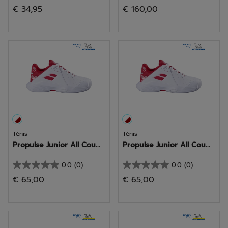
0.0
0.0
€ 34,95
€ 160,00
em
em
5
5
estrelas.
estrelas.
Ténis
Ténis
Propulse Junior All Cou...
Propulse Junior All Cou...
0.0
(0)
0.0
(0)
0.0
0.0
€ 65,00
€ 65,00
em
em
5
5
estrelas.
estrelas.