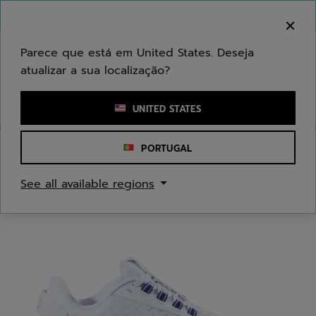
Ir para o conteúdo principal
Ir para o rodapé
Bem-vindo! Atenção que não enviamos para a sua
área.
Parece que está em United States. Deseja
atualizar a sua localização?
Introduzir uma palavra-chave ou um número de artigo
UNITED STATES
PORTUGAL
Início
/
Ténis
/
Sapatilhas de ténis
See all available regions