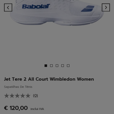
Previous
Ne
Jet Tere 2 All Court Wimbledon Women
Sapatilhas De Ténis
(0)
Sem
valor
de
€ 120,00
inclui IVA
classificação.
Link