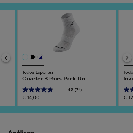
Previous
Todos Esportes
Todo
Quarter 3 Pairs Pack Un...
Inv
4.8
(25)
4.8
4.7
€ 14,00
€ 1
em
em
5
5
estrelas.
estr
25
3
análises
anál