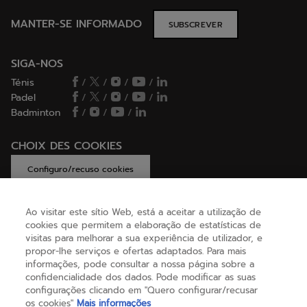
MANTER-SE INFORMADO
SUBSCREVER
SIGA-NOS
Ténis
/
/
/
/
Padel
/
/
/
/
Badminton
/
/
/
CHOIX DES COOKIES
Configuro/recuso cookies
Ao visitar este sítio Web, está a aceitar a utilização de
cookies que permitem a elaboração de estatísticas de
AJUDA
visitas para melhorar a sua experiência de utilizador, e
propor-lhe serviços e ofertas adaptados. Para mais
informações, pode consultar a nossa página sobre a
confidencialidade dos dados. Pode modificar as suas
SOBRE NÓS
configurações clicando em "Quero configurar/recusar
os cookies"
Mais informações