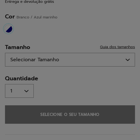
Entrega e devolução grátis
para
a
mesma
Cor
Branco / Azul marinho
página.
selected
Tamanho
Guia dos tamanhos
Quantidade
SELECIONE O SEU TAMANHO