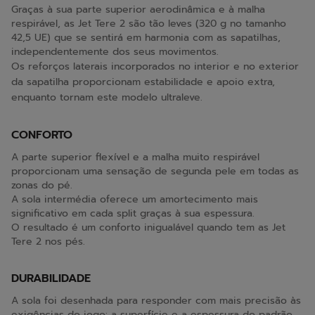
Graças à sua parte superior aerodinâmica e à malha
respirável, as Jet Tere 2 são tão leves (320 g no tamanho
42,5 UE) que se sentirá em harmonia com as sapatilhas,
independentemente dos seus movimentos.
Os reforços laterais incorporados no interior e no exterior
da sapatilha proporcionam estabilidade e apoio extra,
enquanto tornam este modelo ultraleve.
CONFORTO
A parte superior flexível e a malha muito respirável
proporcionam uma sensação de segunda pele em todas as
zonas do pé.
A sola intermédia oferece um amortecimento mais
significativo em cada split graças à sua espessura.
O resultado é um conforto inigualável quando tem as Jet
Tere 2 nos pés.
DURABILIDADE
A sola foi desenhada para responder com mais precisão às
exigências do jogo: a superfície e a espessura do padrão