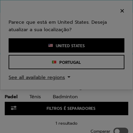
Ir para o conteúdo principal
Ir para o rodapé
Ir para os produtos
Bem-vindo! Atenção que não enviamos para a sua
área.
Parece que está em United States. Deseja
atualizar a sua localização?
Introduzir uma palavra-chave ou um número de artigo
UNITED STATES
Início
/
Juniores/Crianças
/
Sapatilhas
/
Padel
PORTUGAL
SAPATILHAS DE PADEL PARA
See all available regions
JUNIORES E CRIANÇA
Padel
Ténis
Badminton
Ir para os produtos
FILTROS É SEPARADORES
1 resultado
Compara
Comparar