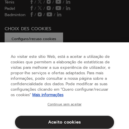
Ténis
/
/
/
/
Padel
/
/
/
/
Badminton
/
/
/
CHOIX DES COOKIES
Configuro/recuso cookies
Ao visitar este sítio Web, está a aceitar a utilização de
cookies que permitem a elaboração de estatísticas de
AJUDA
visitas para melhorar a sua experiência de utilizador, e
propor-lhe serviços e ofertas adaptados. Para mais
informações, pode consultar a nossa página sobre a
confidencialidade dos dados. Pode modificar as suas
SOBRE NÓS
configurações clicando em "Quero configurar/recusar
os cookies"
Mais informações
Portugal
(português)
Continue sem aceitar
Aceito cookies