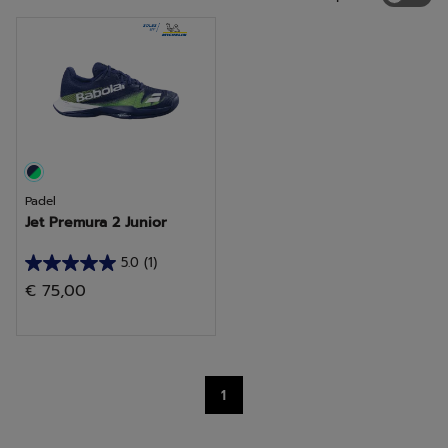
Padel
Jet Premura 2 Junior
5.0
(1)
5.0
€ 75,00
em
5
estrelas.
1
1
análise