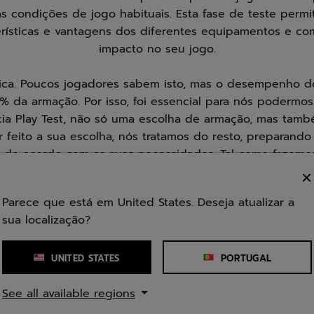
s condições de jogo habituais. Esta fase de teste permit
erísticas e vantagens dos diferentes equipamentos e co
impacto no seu jogo.
ica. Poucos jogadores sabem isto, mas o desempenho 
 da armação. Por isso, foi essencial para nós podermos
cia Play Test, não só uma escolha de armação, mas tam
r feito a sua escolha, nós tratamos do resto, preparan
, de acordo com as suas necessidades. Tal como fazem
jogadores profissionais.
Parece que está em United States. Deseja atualizar a
ão, está preparado para embarcar na Experiência Play Te
sua localização?
Ajudamo-lo a encontrar a raquete adequada para si.
UNITED STATES
PORTUGAL
TESTE A SUA RAQUETE DE TÉNIS
See all available regions