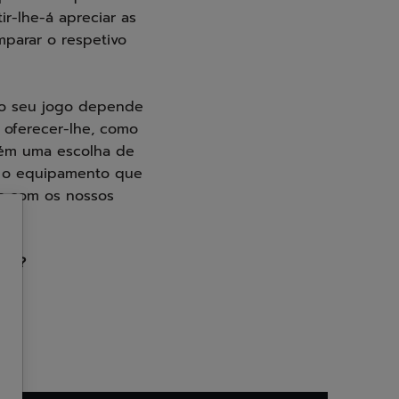
ir-lhe-á apreciar as
mparar o respetivo
do seu jogo depende
 oferecer-lhe, como
bém uma escolha de
do o equipamento que
os com os nossos
st ?