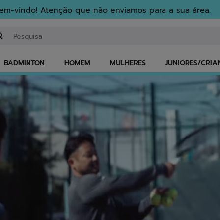
em-vindo! Atenção que não enviamos para a sua área.
troduzir uma palavra-chave ou um número de artigo
BADMINTON
HOMEM
MULHERES
JUNIORES/CRIA