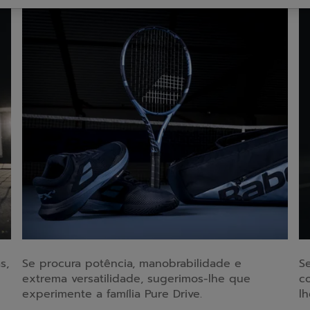
s,
Se procura potência, manobrabilidade e
S
extrema versatilidade, sugerimos-lhe que
c
experimente a família Pure Drive.
lh