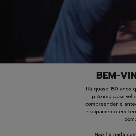
null
BEM-VIN
Há quase 150 anos q
próximo possível 
compreender e anteci
equipamento em term
comp
Não há nada como