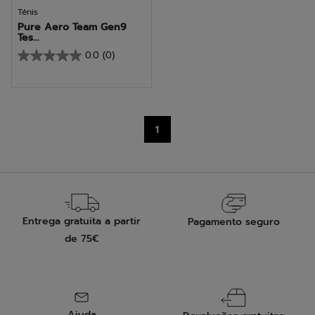
Ténis
Pure Aero Team Gen9
Tes...
0.0
(0)
0.0
em
5
estrelas.
1
Entrega gratuita a partir
Pagamento seguro
de 75€
Ajuda