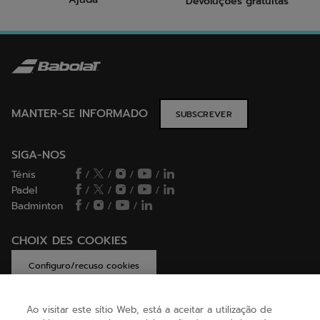
Devoluções gratuitas
MANTER-SE INFORMADO
SUBSCREVER
SIGA-NOS
Ténis
/
/
/
/
Padel
/
/
/
/
Badminton
/
/
/
CHOIX DES COOKIES
Configuro/recuso cookies
Ao visitar este sítio Web, está a aceitar a utilização de