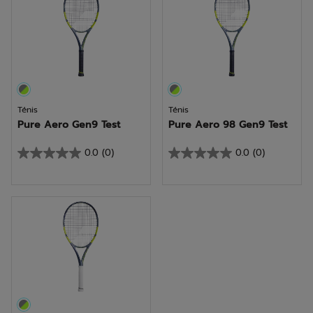
Ténis
Ténis
Pure Aero Gen9 Test
Pure Aero 98 Gen9 Test
0.0
(0)
0.0
(0)
0.0
0.0
em
em
5
5
estrelas.
estrelas.