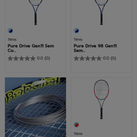
Ténis
Ténis
Pure Drive Gen11 Sem
Pure Drive 98 Gen11
Co...
Sem...
0.0
(0)
0.0
(0)
0.0
0.0
em
em
5
5
Descobrir
estrelas.
estrelas.
Ténis