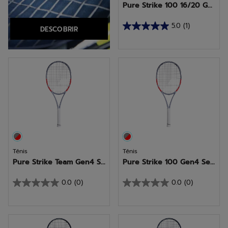
Pure Strike 100 16/20 G...
5.0
(1)
DESCOBRIR
5.0
em
5
estrelas.
1
análise
Ténis
Ténis
Pure Strike Team Gen4 S...
Pure Strike 100 Gen4 Se...
0.0
(0)
0.0
(0)
0.0
0.0
em
em
5
5
estrelas.
estrelas.