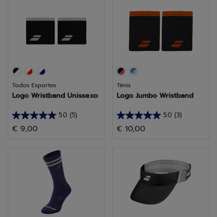
estrelas.
estrelas.
9
análises
Todos Esportes
Ténis
Logo Wristband Unissexo
Logo Jumbo Wristband
5.0
(5)
5.0
(3)
5.0
5.0
€ 9,00
€ 10,00
em
em
5
5
estrelas.
estrelas.
5
3
análises
análises