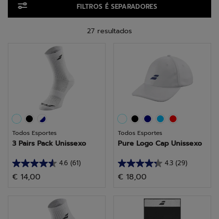
FILTROS É SEPARADORES
27 resultados
Todos Esportes
Todos Esportes
3 Pairs Pack Unissexo
Pure Logo Cap Unissexo
4.6
(61)
4.3
(29)
4.6
4.3
€ 14,00
€ 18,00
em
em
5
5
estrelas.
estrelas.
61
29