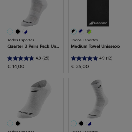
análises
análises
Todos Esportes
Todos Esportes
Quarter 3 Pairs Pack Un...
Medium Towel Unissexo
4.8
(25)
4.9
(12)
4.8
4.9
€ 14,00
€ 25,00
em
em
5
5
estrelas.
estrelas.
25
12
análises
análises