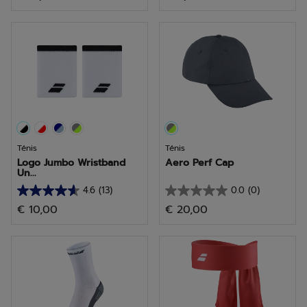
em
em
5
5
estrelas.
estrelas.
4
4
análises
análises
Ténis
Ténis
Logo Jumbo Wristband
Aero Perf Cap
Un...
4.6
(13)
0.0
(0)
4.6
0.0
€ 10,00
€ 20,00
em
em
5
5
estrelas.
estrelas.
13
análises