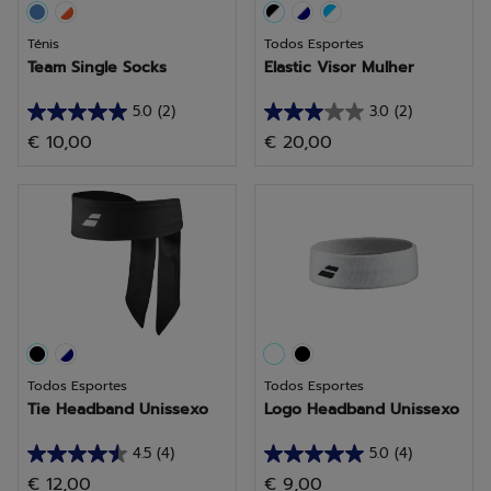
Ténis
Todos Esportes
Team Single Socks
Elastic Visor Mulher
5.0
(2)
3.0
(2)
5.0
3.0
€ 10,00
€ 20,00
em
em
5
5
estrelas.
estrelas.
2
2
análises
análises
Todos Esportes
Todos Esportes
Tie Headband Unissexo
Logo Headband Unissexo
4.5
(4)
5.0
(4)
4.5
5.0
€ 12,00
€ 9,00