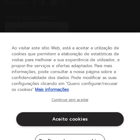
Badminton
/
/
/
CHOIX DES COOKIES
Configuro/recuso cookies
Ao visitar este sítio Web, está a aceitar a utilização de
cookies que permitem a elaboração de estatísticas de
AJUDA
visitas para melhorar a sua experiência de utilizador, e
propor-lhe serviços e ofertas adaptados. Para mais
informações, pode consultar a nossa página sobre a
confidencialidade dos dados. Pode modificar as suas
SOBRE NÓS
configurações clicando em "Quero configurar/recusar
os cookies"
Mais informações
Portugal
(português)
Continue sem aceitar
Aceito cookies
Termos e condições
Política de privacidade
Aviso legal
Cookies