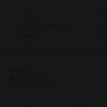
Previous
Todos Esportes
Téni
Terry Jumbo Wristband U...
Cot
4.7
(7)
4.7
0.0
€ 10,00
€ 2
em
em
5
5
estrelas.
estr
7
análises