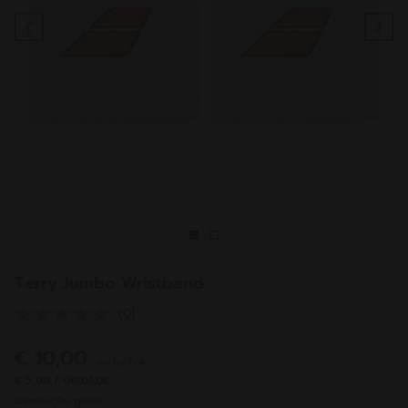
Previous
Ne
Terry Jumbo Wristband
(0)
Sem
valor
de
€ 10,00
inclui IVA
classificação.
Link
€ 5,00 / UNIDADE
para
Devolução grátis