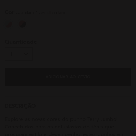
a
mesma
página.
Cor
Azul claro / Vermelho claro
selected
Quantidade
ADICIONAR AO CESTO
DESCRIÇÃO
Explore as novas cores do punho Terry Jumbo!
Concebidos para os entusiastas do ténis que
procuram estilo e desempenho, estes punhos em