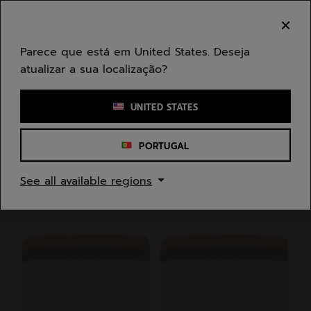
Ir para o conteúdo principal
Ir para o rodapé
Bem-vindo! Atenção que não enviamos para a sua
área.
Parece que está em United States. Deseja
atualizar a sua localização?
Introduzir uma palavra-chave ou um número de artigo
UNITED STATES
PORTUGAL
Início
/
Homem
/
Acessórios de Vestuário
See all available regions