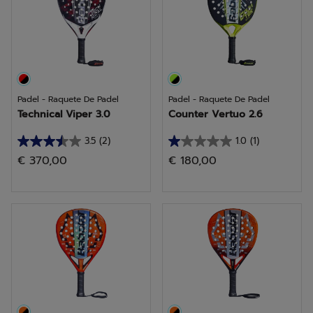
análises
análises
Padel - Raquete De Padel
Padel - Raquete De Padel
Technical Viper 3.0
Counter Vertuo 2.6
3.5
(2)
1.0
(1)
3.5
1.0
€ 370,00
€ 180,00
em
em
5
5
estrelas.
estrelas.
2
1
análises
análise