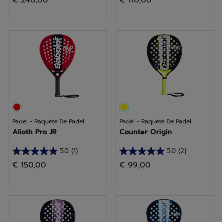
€ 240,00
€ 110,00
em
em
5
5
estrelas.
estrelas.
8
1
análises
análise
Padel - Raquete De Padel
Padel - Raquete De Padel
Alioth Pro JR
Counter Origin
5.0
(1)
5.0
(2)
5.0
5.0
€ 150,00
€ 99,00
em
em
5
5
estrelas.
estrelas.
1
2
análise
análises