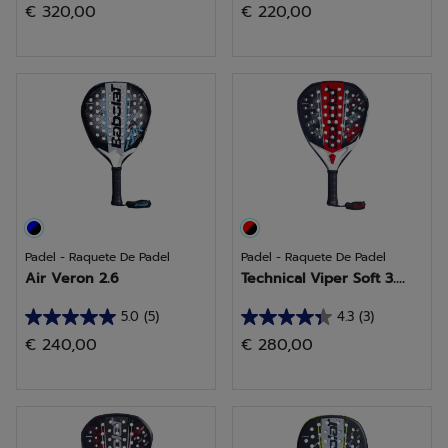
€ 320,00
€ 220,00
em
em
5
5
estrelas.
estrelas.
4
1
análises
análise
Padel - Raquete De Padel
Padel - Raquete De Padel
Air Veron 2.6
Technical Viper Soft 3....
5.0
(5)
4.3
(3)
5.0
4.3
€ 240,00
€ 280,00
em
em
5
5
estrelas.
estrelas.
5
3