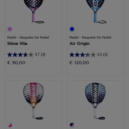
Padel - Raquete De Padel
Padel - Raquete De Padel
Stima Vita
Air Origin
3.7
(3)
3.3
(3)
3.7
3.3
€ 90,00
€ 120,00
em
em
5
5
estrelas.
estrelas.
3
3
análises
análises