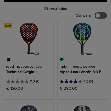
coleção hoje mesmo e encontre a raquete que o(a)
impulsionará para novos níveis.
23 resultados
Compara
Comparar
NOVO
Padel - Raquete De Padel
Padel - Raquete De Padel
Technical Origin +
Viper Juan Lebrón 3.0 F...
0.0
(0)
4.2
(5)
0.0
4.2
€ 150,00
€ 390,00
em
em
5
5
estrelas.
estrelas.
5