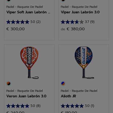
Padel - Raquete De Padel
Padel - Raquete De Padel
Viper Soft Juan Lebrón ...
Viper Juan Lebrón 3.0
5.0
(2)
3.7
(9)
5.0
3.7
€ 300,00
€ 380,00
de
em
em
5
5
estrelas.
estrelas.
2
9
análises
análises
Padel - Raquete De Padel
Padel - Raquete De Padel
Veron Juan Lebrón 3.0
Alioth JR
5.0
(8)
5.0
(1)
5.0
5.0