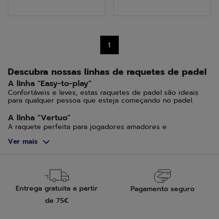
5
5
estrelas.
estrelas.
4
1
análises
Descubra nossas linhas de raquetes de padel
A linha "Easy-to-play"
Confortáveis e leves, estas raquetes de padel são ideais
para qualquer pessoa que esteja começando no padel.
A linha "Vertuo"
A raquete perfeita para jogadores amadores e
intermediários que desejam progredir rapidamente.
Ver mais
A linha "Veron"
A raquete de padel Veron é para jogadores que jogam
regularmente em um nível avançado ou experiente.
A linha "Viper"
Entrega gratuita a partir
Pagamento seguro
A linha Viper é perfeita para competidores de padel
de 75€
experientes.