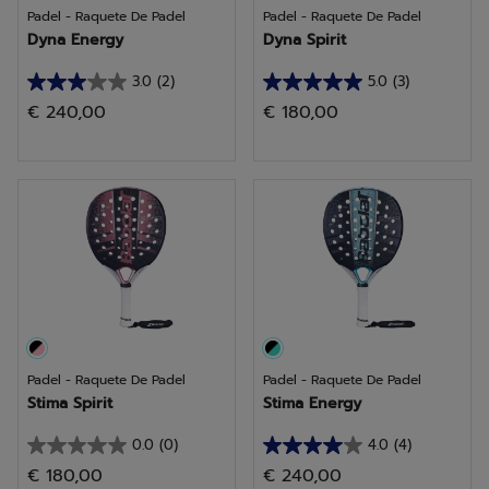
Padel - Raquete De Padel
Padel - Raquete De Padel
Dyna Energy
Dyna Spirit
3.0
(2)
5.0
(3)
3.0
5.0
€ 240,00
€ 180,00
em
em
5
5
estrelas.
estrelas.
2
3
análises
análises
Padel - Raquete De Padel
Padel - Raquete De Padel
Stima Spirit
Stima Energy
0.0
(0)
4.0
(4)
0.0
4.0
€ 180,00
€ 240,00
em
em