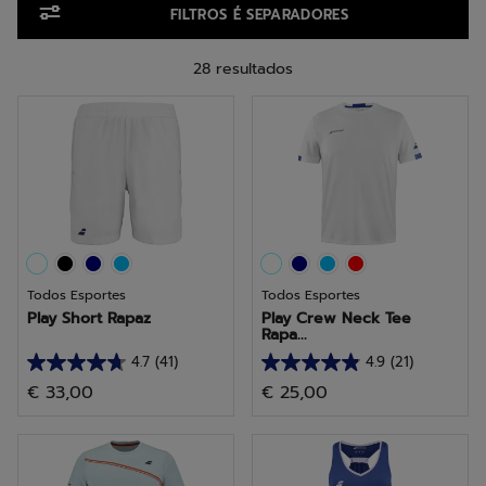
FILTROS É SEPARADORES
28 resultados
Todos Esportes
Todos Esportes
Play Short Rapaz
Play Crew Neck Tee
Rapa...
4.7
(41)
4.9
(21)
4.7
4.9
€ 33,00
€ 25,00
em
em
5
5
estrelas.
estrelas.
41
21