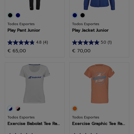
Todos Esportes
Todos Esportes
Play Pant Junior
Play Jacket Junior
4.8
(4)
5.0
(1)
4.8
5.0
€ 65,00
€ 70,00
em
em
5
5
estrelas.
estrelas.
4
1
análises
análise
Todos Esportes
Todos Esportes
Exercise Babolat Tee Ra...
Exercise Graphic Tee Ra...