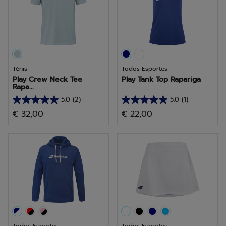
análises
análises
Ténis
Todos Esportes
Play Crew Neck Tee
Play Tank Top Rapariga
Rapa...
5.0
(2)
5.0
(1)
5.0
5.0
€ 32,00
€ 22,00
em
em
5
5
estrelas.
estrelas.
2
1
análises
análise