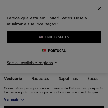
Ir para o conteúdo principal
Ir para o rodapé
Ir para os produtos
Bem-vindo! Atenção que não enviamos para a sua
área.
Parece que está em United States. Deseja
atualizar a sua localização?
Introduzir uma palavra-chave ou um número de artigo
UNITED STATES
Início
/
Juniores/Crianças
/
Vestuário
PORTUGAL
VESTUÁRIO PARA JUNIORES E
See all available regions
CRIANÇA
Vestuário
Raquetes
Sapatilhas
Sacos
O vestuário para juniores e criança da Babolat vai prepará-
los para a prática, os jogos e tudo o resto à medida que
aprendem e se apaixonam pelo jogo.
Ver mais
Ir para os produtos