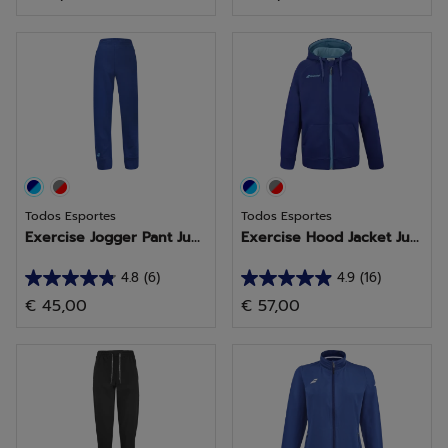
em
em
5
5
estrelas.
estrelas.
1
5
análise
análises
Todos Esportes
Todos Esportes
Exercise Jogger Pant Ju...
Exercise Hood Jacket Ju...
4.8
(6)
4.9
(16)
4.8
4.9
€ 45,00
€ 57,00
em
em
5
5
estrelas.
estrelas.
6
16
análises
análises