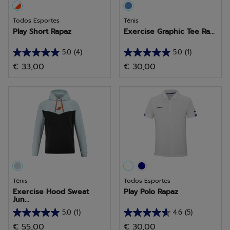
Todos Esportes
Ténis
Play Short Rapaz
Exercise Graphic Tee Ra...
5.0
(4)
5.0
(1)
5.0
5.0
€ 33,00
€ 30,00
em
em
5
5
estrelas.
estrelas.
4
1
análises
análise
Ténis
Todos Esportes
Exercise Hood Sweat
Play Polo Rapaz
Jun...
5.0
(1)
4.6
(5)
5.0
4.6
€ 55,00
€ 30,00