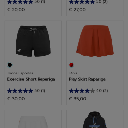
5.0
(1)
5.0
(2)
5.0
5.0
€ 20,00
€ 27,00
em
em
5
5
estrelas.
estrelas.
1
2
análise
análises
Todos Esportes
Ténis
Exercise Short Rapariga
Play Skirt Rapariga
5.0
(1)
4.0
(2)
5.0
4.0
€ 30,00
€ 35,00
em
em
5
5
estrelas.
estrelas.
1
2