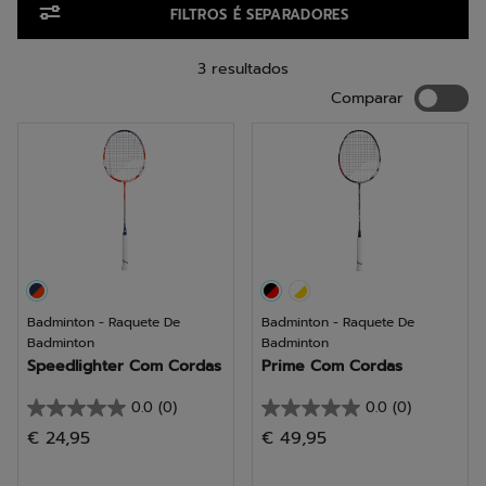
FILTROS É SEPARADORES
3 resultados
Compara
Comparar
Badminton - Raquete De
Badminton - Raquete De
Badminton
Badminton
Speedlighter Com Cordas
Prime Com Cordas
0.0
(0)
0.0
(0)
0.0
0.0
€ 24,95
€ 49,95
em
em
5
5