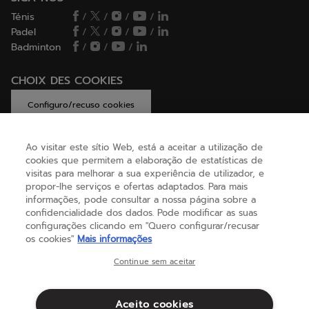
Ténis
/
/
/
/
Padel
/
/
/
/
Badminton
/
/
/
CHOIX DES COOKIES
Configuro/recuso cookies
Ao visitar este sítio Web, está a aceitar a utilização de
cookies que permitem a elaboração de estatísticas de
AJUDA
visitas para melhorar a sua experiência de utilizador, e
propor-lhe serviços e ofertas adaptados. Para mais
informações, pode consultar a nossa página sobre a
confidencialidade dos dados. Pode modificar as suas
SOBRE NÓS
configurações clicando em "Quero configurar/recusar
os cookies"
Mais informações
Portugal
(português)
Continue sem aceitar
Aceito cookies