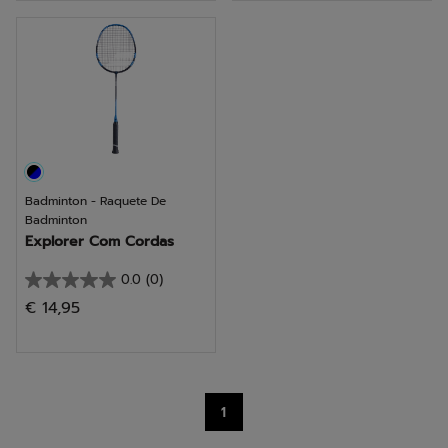
estrelas.
estrelas.
Badminton - Raquete De
Badminton
Explorer Com Cordas
0.0
(0)
0.0
€ 14,95
em
5
estrelas.
1