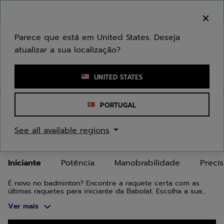
Ir para o conteúdo principal
Ir para o rodapé
Ir para os produtos
Bem-vindo! Atenção que não enviamos para a sua
área.
Parece que está em United States. Deseja
atualizar a sua localização?
Introduzir uma palavra-chave ou um número de artigo
UNITED STATES
Início
/
Badminton
/
Raquetes de badminton
/
Iniciante
PORTUGAL
RAQUETES DE BADMINTON
See all available regions
PARA INICIANTES
Iniciante
Potência
Manobrabilidade
Preci
É novo no badminton? Encontre a raquete certa com as
últimas raquetes para iniciante da Babolat. Escolha a sua
raquete favorita e comece a jogar badminton com toda a
Ver mais
facilidade!
Ir para os produtos