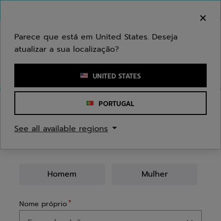
Ir para o conteúdo principal
Ir para o rodapé
Bem-vindo! Atenção que não enviamos para a sua
área.
Parece que está em United States. Deseja
atualizar a sua localização?
Introduzir uma palavra-chave ou um número de artigo
UNITED STATES
PORTUGAL
LIGAÇÃO
See all available regions
LIGAÇÃO
CRIAR UMA CONTA
Homem
Mulher
Nome próprio