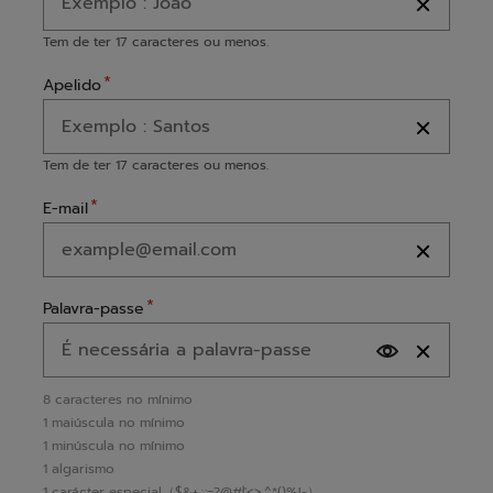
Tem de ter 17 caracteres ou menos.
Apelido
Tem de ter 17 caracteres ou menos.
E-mail
Palavra-passe
8 caracteres no mínimo
1 maiúscula no mínimo
1 minúscula no mínimo
1 algarismo
1 carácter especial（$&+,:;=?@#|'<>.^*()%!-）