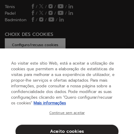
Ténis
/
/
/
/
Padel
/
/
/
/
Badminton
/
/
/
CHOIX DES COOKIES
Configuro/recuso cookies
Ao visitar este sítio Web, está a aceitar a utilização de
cookies que permitem a elaboração de estatísticas de
AJUDA
visitas para melhorar a sua experiência de utilizador, e
propor-lhe serviços e ofertas adaptados. Para mais
informações, pode consultar a nossa página sobre a
confidencialidade dos dados. Pode modificar as suas
SOBRE NÓS
configurações clicando em "Quero configurar/recusar
os cookies"
Mais informações
Portugal
(português)
Continue sem aceitar
Aceito cookies