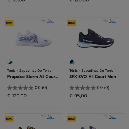
€ 95,00
€ 120,00
em
em
5
5
estrelas.
estrelas.
NOVO
NOVO
Ténis - Sapatilhas De Ténis
Ténis - Sapatilhas De Ténis
Propulse Storm All Cour...
SFX EVO All Court Men
0.0
(0)
0.0
(0)
0.0
0.0
€ 120,00
€ 95,00
em
em
5
5
estrelas.
estrelas.
NOVO
NOVO