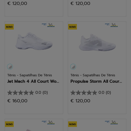
€ 120,00
€ 120,00
em
em
5
5
estrelas.
estrelas.
NOVO
NOVO
Ténis - Sapatilhas De Ténis
Ténis - Sapatilhas De Ténis
Jet Mach 4 All Court Wo...
Propulse Storm All Cour...
0.0
(0)
0.0
(0)
0.0
0.0
€ 160,00
€ 120,00
em
em
5
5
estrelas.
estrelas.
NOVO
NOVO