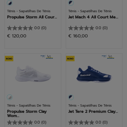
Ténis - Sapatilhas De Ténis
Ténis - Sapatilhas De Ténis
Propulse Storm All Cour...
Jet Mach 4 All Court Me...
0.0
(0)
0.0
(0)
0.0
0.0
€ 120,00
€ 160,00
em
em
5
5
estrelas.
estrelas.
NOVO
NOVO
Ténis - Sapatilhas De Ténis
Ténis - Sapatilhas De Ténis
Propulse Storm Clay
Jet Tere 2 Premium Clay...
Wom...
0.0
(0)
0.0
(0)
0.0
0.0