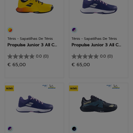
Ténis - Sapatilhas De Ténis
Ténis - Sapatilhas De Ténis
Propulse Junior 3 All C...
Propulse Junior 3 All C...
0.0
(0)
0.0
(0)
0.0
0.0
€ 65,00
€ 65,00
em
em
5
5
estrelas.
estrelas.
NOVO
NOVO