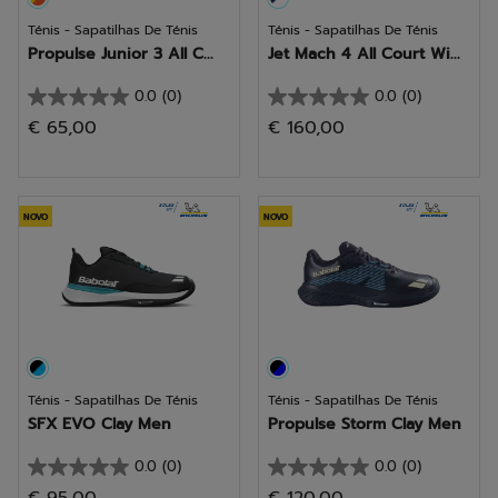
Ténis - Sapatilhas De Ténis
Ténis - Sapatilhas De Ténis
Propulse Junior 3 All C...
Jet Mach 4 All Court Wi...
0.0
(0)
0.0
(0)
0.0
0.0
€ 65,00
€ 160,00
em
em
5
5
estrelas.
estrelas.
NOVO
NOVO
Ténis - Sapatilhas De Ténis
Ténis - Sapatilhas De Ténis
SFX EVO Clay Men
Propulse Storm Clay Men
0.0
(0)
0.0
(0)
0.0
0.0