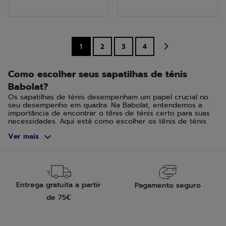
5
5
estrelas.
estrelas.
1
2
3
4
Como escolher seus sapatilhas de ténis
Babolat?
Os sapatilhas de ténis desempenham um papel crucial no
seu desempenho em quadra. Na Babolat, entendemos a
importância de encontrar o tênis de ténis certo para suas
necessidades. Aqui está como escolher os tênis de ténis
adequados às suas necessidades.
Ver mais
De acordo com o tipo de superfície da quadra de
ténis
A escolha dos seus sapatilhas de ténis deve ser
influenciada pelo tipo de superfície em que você joga. Para
quadras duras, opte por tênis que ofereçam mais
Entrega gratuita a partir
Pagamento seguro
durabilidade e suporte. Quadras de grama e saibro exigem
de 75€
tênis com boa aderência e capacidade de deslizar de
forma controlada.
Quadra dura, green set e quick