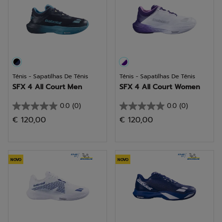
Ténis - Sapatilhas De Ténis
Ténis - Sapatilhas De Ténis
SFX 4 All Court Men
SFX 4 All Court Women
0.0
(0)
0.0
(0)
0.0
0.0
€ 120,00
€ 120,00
em
em
5
5
estrelas.
estrelas.
NOVO
NOVO