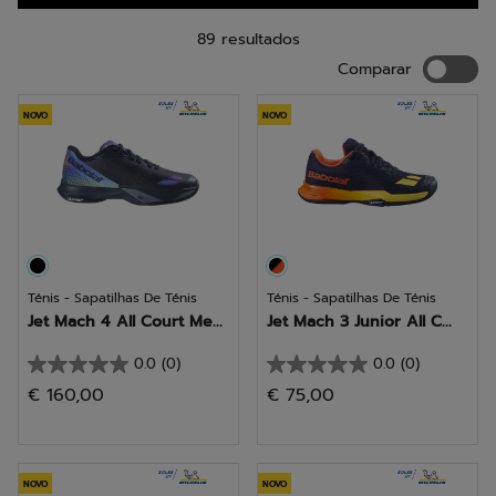
89 resultados
Compara
Comparar
NOVO
NOVO
Ténis - Sapatilhas De Ténis
Ténis - Sapatilhas De Ténis
Jet Mach 4 All Court Me...
Jet Mach 3 Junior All C...
0.0
(0)
0.0
(0)
0.0
0.0
€ 160,00
€ 75,00
em
em
5
5
estrelas.
estrelas.
NOVO
NOVO