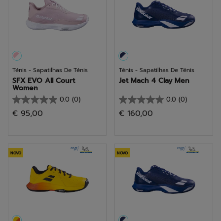
Ténis - Sapatilhas De Ténis
Ténis - Sapatilhas De Ténis
SFX EVO All Court
Jet Mach 4 Clay Men
Women
0.0
(0)
0.0
(0)
0.0
0.0
€ 95,00
€ 160,00
em
em
5
5
estrelas.
estrelas.
NOVO
NOVO