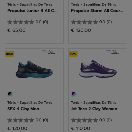
Ténis - Sapatilhas De Ténis
Ténis - Sapatilhas De Ténis
Propulse Junior 3 All C...
Propulse Storm All Cour...
0.0
(0)
0.0
(0)
0.0
0.0
€ 65,00
€ 120,00
em
em
5
5
estrelas.
estrelas.
NOVO
NOVO
Ténis - Sapatilhas De Ténis
Ténis - Sapatilhas De Ténis
SFX 4 Clay Men
Jet Tere 2 Clay Women
0.0
(0)
0.0
(0)
0.0
0.0
€ 120,00
€ 110,00
em
em