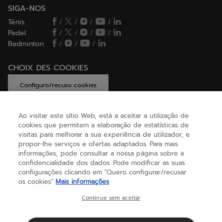
SIGA-NOS
Ténis
/
/
/
/
Padel
/
/
/
/
Badminton
/
/
/
CHOIX DES COOKIES
Configuro/recuso cookies
Ao visitar este sítio Web, está a aceitar a utilização de
cookies que permitem a elaboração de estatísticas de
AJUDA
visitas para melhorar a sua experiência de utilizador, e
propor-lhe serviços e ofertas adaptados. Para mais
informações, pode consultar a nossa página sobre a
confidencialidade dos dados. Pode modificar as suas
SOBRE NÓS
configurações clicando em "Quero configurar/recusar
os cookies"
Mais informações
Portugal
(português)
Continue sem aceitar