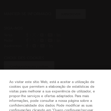
MANTER-SE INFORMADO
SUBSCREVER
SIGA-NOS
Ténis
/
/
/
/
Padel
/
/
/
/
Badminton
/
/
/
CHOIX DES COOKIES
Configuro/recuso cookies
Ao visitar este sítio Web, está a aceitar a utilização de
cookies que permitem a elaboração de estatísticas de
AJUDA
visitas para melhorar a sua experiência de utilizador, e
propor-lhe serviços e ofertas adaptados. Para mais
informações, pode consultar a nossa página sobre a
confidencialidade dos dados. Pode modificar as suas
SOBRE NÓS
configurações clicando em "Quero configurar/recusar