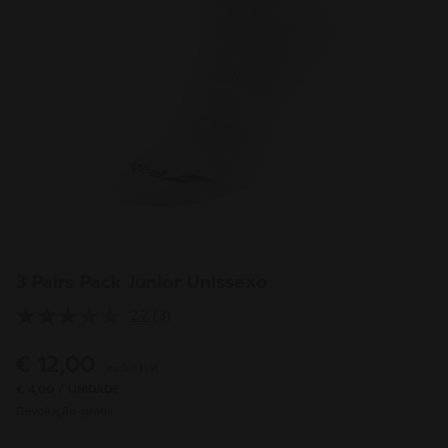
3 Pairs Pack Junior Unissexo
2.7
(3)
Leu
3
análises.
€ 12,00
inclui IVA
Link
para
€ 4,00 / UNIDADE
a
Devolução grátis
mesma
página.