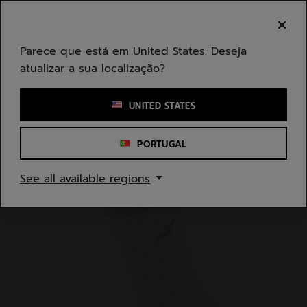
Ir para o conteúdo principal
Ir para o rodapé
Bem-vindo! Atenção que não enviamos para a sua
área.
Parece que está em United States. Deseja
atualizar a sua localização?
Introduzir uma palavra-chave ou um número de artigo
UNITED STATES
PORTUGAL
Início
/
Homem
/
Acessórios de Vestuário
See all available regions