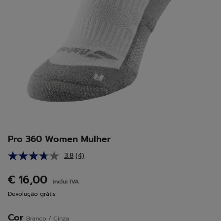
Pro 360 Women Mulher
3.8
(4)
Leu
4
análises.
€ 16,00
inclui IVA
Link
para
Devolução grátis
a
mesma
página.
Cor
Branco / Cinza