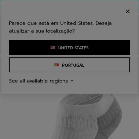
Ir para o conteúdo principal
Ir para o rodapé
Bem-vindo! Atenção que não enviamos para a sua
área.
Parece que está em United States. Deseja
atualizar a sua localização?
Introduzir uma palavra-chave ou um número de artigo
UNITED STATES
PORTUGAL
Início
/
Mulheres
/
Acessórios de Vestuário
See all available regions