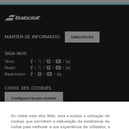
MANTER-SE INFORMADO
SUBSCREVER
SIGA-NOS
Ténis
/
/
/
/
Padel
/
/
/
/
Badminton
/
/
/
CHOIX DES COOKIES
Configuro/recuso cookies
Ao visitar este sítio Web, está a aceitar a utilização de
cookies que permitem a elaboração de estatísticas de
AJUDA
visitas para melhorar a sua experiência de utilizador, e