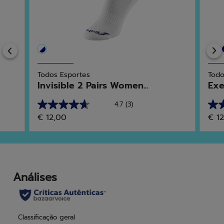
Previous
Todos Esportes
Todo
Invisible 2 Pairs Women...
Exe
4.7
(3)
4.7
5.0
€ 12,00
€ 1
em
em
5
5
estrelas.
estr
3
4
análises
anál