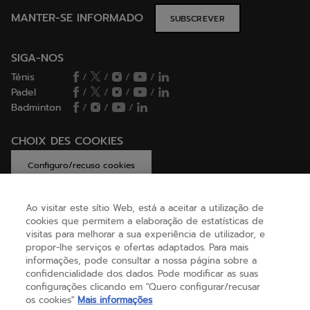
MANTER-SE INFORMADO
SUBSCREVER
SIGA-NOS
Ténis
/
/
/
/
Padel
/
/
/
/
Badminton
/
/
/
CHOIX DES COOKIES
Configuro/recuso cookies
Ao visitar este sítio Web, está a aceitar a utilização de
cookies que permitem a elaboração de estatísticas de
AJUDA
visitas para melhorar a sua experiência de utilizador, e
propor-lhe serviços e ofertas adaptados. Para mais
informações, pode consultar a nossa página sobre a
confidencialidade dos dados. Pode modificar as suas
SOBRE NÓS
configurações clicando em "Quero configurar/recusar
os cookies"
Mais informações