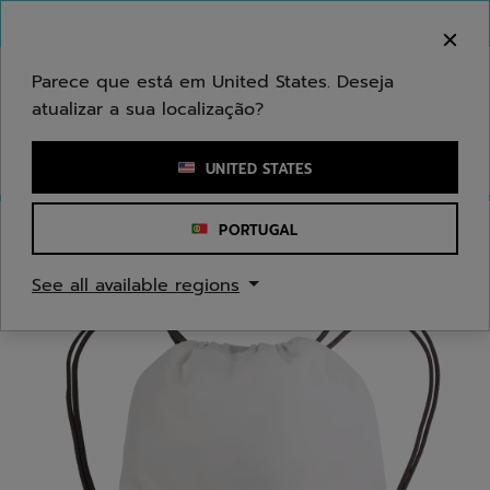
Ir para o conteúdo principal
Ir para o rodapé
Bem-vindo! Atenção que não enviamos para a sua
área.
Parece que está em United States. Deseja
atualizar a sua localização?
Introduzir uma palavra-chave ou um número de artigo
UNITED STATES
PORTUGAL
Início
/
Ténis
/
Acessórios
See all available regions