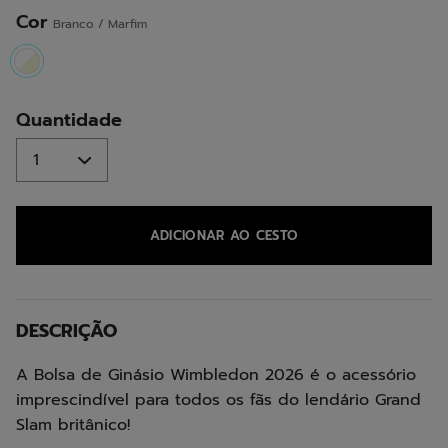
a
mesma
Cor
Branco / Marfim
página.
selected
Quantidade
ADICIONAR AO CESTO
DESCRIÇÃO
A Bolsa de Ginásio Wimbledon 2026 é o acessório
imprescindível para todos os fãs do lendário Grand
Slam britânico!