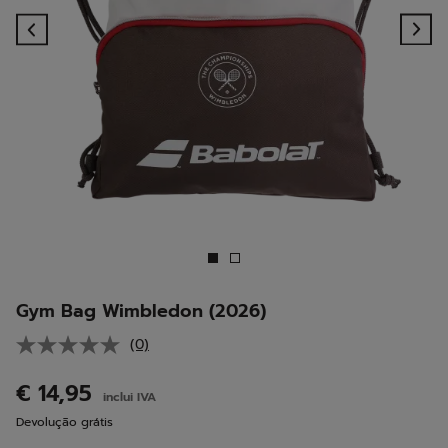
Previous
Ne
Gym Bag Wimbledon (2026)
(0)
Sem
valor
de
€ 14,95
inclui IVA
classificação.
Link
Devolução grátis
para