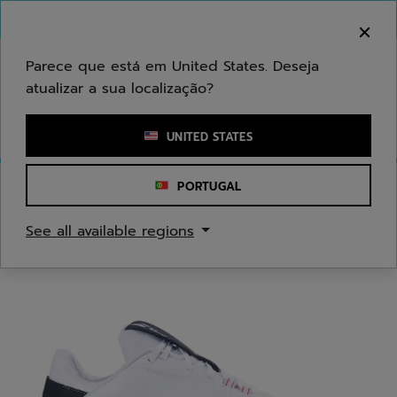
Ir para o conteúdo principal
Ir para o rodapé
Bem-vindo! Atenção que não enviamos para a sua
área.
Parece que está em United States. Deseja
atualizar a sua localização?
Introduzir uma palavra-chave ou um número de artigo
UNITED STATES
PORTUGAL
Início
/
Ténis
/
Sapatilhas de ténis
See all available regions