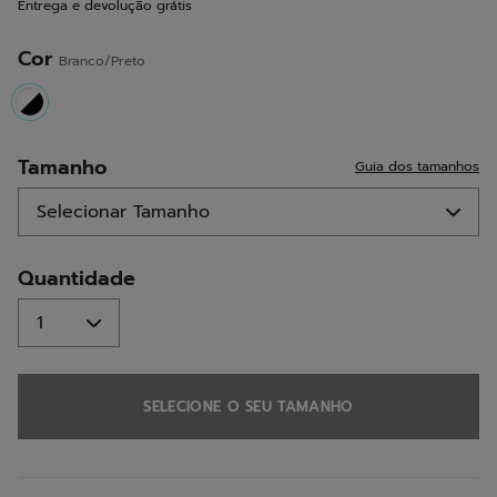
Entrega e devolução grátis
a
mesma
página.
Cor
Branco/Preto
selected
Tamanho
Guia dos tamanhos
Quantidade
SELECIONE O SEU TAMANHO