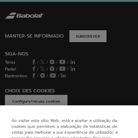
MANTER-SE INFORMADO
SUBSCREVER
SIGA-NOS
Ténis
/
/
/
/
Padel
/
/
/
/
Badminton
/
/
/
CHOIX DES COOKIES
Configuro/recuso cookies
Ao visitar este sítio Web, está a aceitar a utilização de
cookies que permitem a elaboração de estatísticas de
AJUDA
visitas para melhorar a sua experiência de utilizador, e