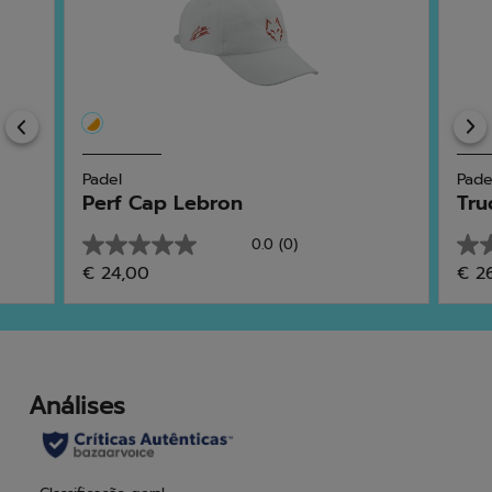
Previous
Padel
Pade
Perf Cap Lebron
Tru
0.0
(0)
0.0
0.0
€ 24,00
€ 2
em
em
5
5
estrelas.
estr