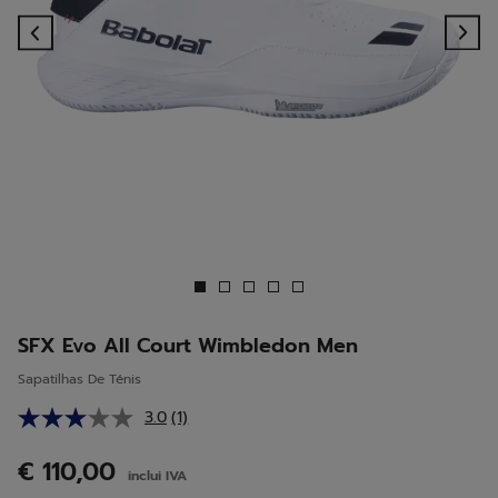
Previous
Ne
SFX Evo All Court Wimbledon Men
Sapatilhas De Ténis
3.0
(1)
Leu
uma
análise.
€ 110,00
inclui IVA
Link
para