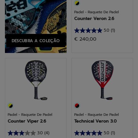
Padel - Raquete De Padel
Counter Veron 2.6
5.0
(1)
5.0
€ 240,00
DESCUBRA A COLEÇÃO
em
5
estrelas.
1
análise
Padel - Raquete De Padel
Padel - Raquete De Padel
Counter Viper 2.6
Technical Veron 3.0
3.0
(4)
5.0
(1)
3.0
5.0