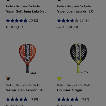
Padel - Raquete De Padel
Padel - Raquete De Padel
Viper Soft Juan Lebrón ...
Viper Juan Lebrón 3.0
5.0
(2)
3.7
(9)
5.0
3.7
€ 300,00
€ 380,00
de
em
em
5
5
estrelas.
estrelas.
2
9
análises
análises
Padel - Raquete De Padel
Padel - Raquete De Padel
Veron Juan Lebrón 3.0
Counter Origin
5.0
(8)
5.0
(2)
5.0
5.0