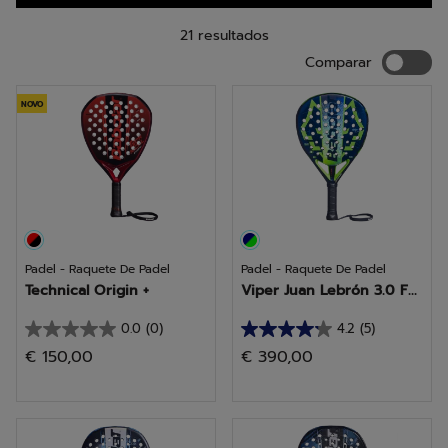
padel com as raquetes Babolat, especialmente concebidas
pelas nossas equipas para o ajudar a desfrutar do jogo.
21 resultados
Compara
Comparar
NOVO
Padel - Raquete De Padel
Padel - Raquete De Padel
Technical Origin +
Viper Juan Lebrón 3.0 F...
0.0
(0)
4.2
(5)
0.0
4.2
€ 150,00
€ 390,00
em
em
5
5
estrelas.
estrelas.
5