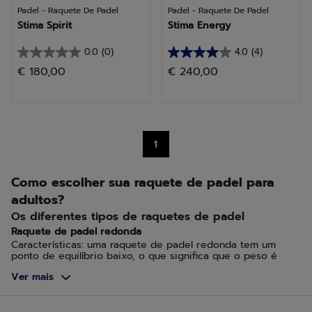
Padel - Raquete De Padel
Padel - Raquete De Padel
Stima Spirit
Stima Energy
0.0
(0)
4.0
(4)
0.0
4.0
€ 180,00
€ 240,00
em
em
5
5
estrelas.
estrelas.
4
1
análises
Como escolher sua raquete de padel para
adultos?
Os diferentes tipos de raquetes de padel
Raquete de padel redonda
Características: uma raquete de padel redonda tem um
ponto de equilíbrio baixo, o que significa que o peso é
distribuído em direção ao cabo. O ponto ideal é mais
Ver mais
amplo e mais centralizado.
Vantagens: oferece melhor controle e é mais fácil de
manusear, tornando-se ideal para iniciantes e jogadores