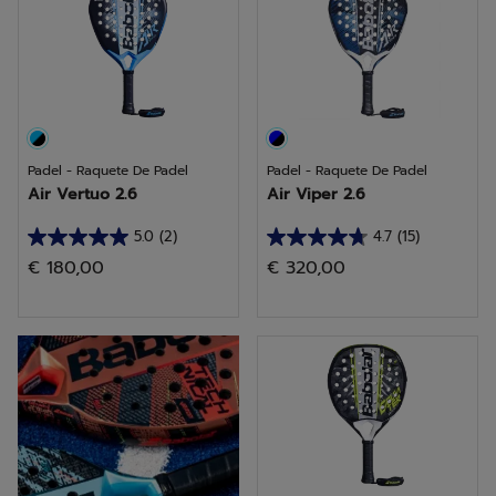
análises
Padel - Raquete De Padel
Padel - Raquete De Padel
Air Vertuo 2.6
Air Viper 2.6
5.0
(2)
4.7
(15)
5.0
4.7
€ 180,00
€ 320,00
em
em
5
5
estrelas.
estrelas.
descubra a coleção
2
15
análises
análises