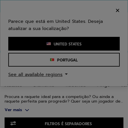
Ir para o conteúdo principal
Ir para o rodapé
Ir para os produtos
Bem-vindo! Atenção que não enviamos para a sua
área.
Parece que está em United States. Deseja
atualizar a sua localização?
Introduzir uma palavra-chave ou um número de artigo
UNITED STATES
Início
/
Padel
/
Padel Raquetes
/
Adultos
PORTUGAL
RAQUETES PADEL ADULTOS
See all available regions
Adultos
Diamante
Redonda
Pingo
Ju
Procura a raquete ideal para a competição? Ou ainda a
raquete perfeita para progredir? Quer seja um jogador de
alto nível, de nível avançado ou ainda iniciante, temos a
Ver mais
raquete certa para si. As nossas gamas de raquetes Viper,
Veron e Vertuo foram especialmente desenvolvidas para
que cada jogador encontre a raquete mais adequada ao
Ir para os produtos
seu nível e ao seu tipo de jogo. Descubra e experimente o
FILTROS É SEPARADORES