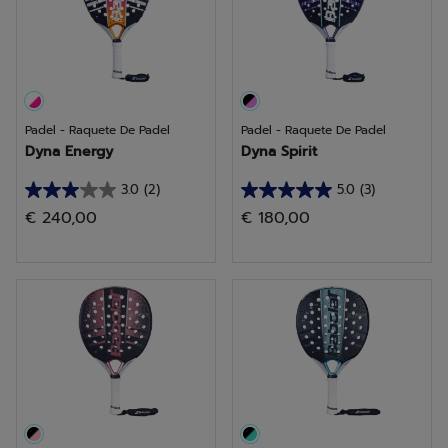
Padel - Raquete De Padel
Padel - Raquete De Padel
Dyna Energy
Dyna Spirit
3.0
(2)
5.0
(3)
3.0
5.0
€ 240,00
€ 180,00
em
em
5
5
estrelas.
estrelas.
2
3
análises
análises