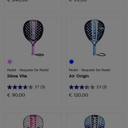
€ 240,00
€ 99,00
em
em
5
5
estrelas.
estrelas.
8
2
análises
análises
Padel - Raquete De Padel
Padel - Raquete De Padel
Stima Vita
Air Origin
3.7
(3)
3.3
(3)
3.7
3.3
€ 90,00
€ 120,00
em
em
5
5
estrelas.
estrelas.
3
3
análises
análises