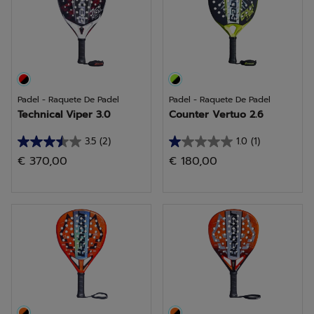
análises
análises
Padel - Raquete De Padel
Padel - Raquete De Padel
Technical Viper 3.0
Counter Vertuo 2.6
3.5
(2)
1.0
(1)
3.5
1.0
€ 370,00
€ 180,00
em
em
5
5
estrelas.
estrelas.
2
1
análises
análise