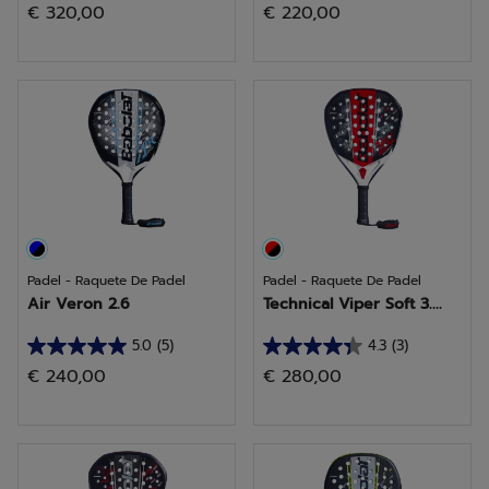
€ 320,00
€ 220,00
em
em
5
5
estrelas.
estrelas.
4
1
análises
análise
Padel - Raquete De Padel
Padel - Raquete De Padel
Air Veron 2.6
Technical Viper Soft 3....
5.0
(5)
4.3
(3)
5.0
4.3
€ 240,00
€ 280,00
em
em
5
5
estrelas.
estrelas.
5
3