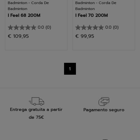
Badminton - Corda De
Badminton - Corda De
Badminton
Badminton
I Feel 68 200M
I Feel 70 200M
0.0
(0)
0.0
(0)
0.0
0.0
€ 109,95
€ 99,95
em
em
5
5
estrelas.
estrelas.
1
Entrega gratuita a partir
Pagamento seguro
de 75€