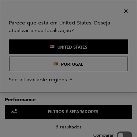
Ir para o conteúdo principal
Ir para o rodapé
Ir para os produtos
Bem-vindo! Atenção que não enviamos para a sua
área.
Parece que está em United States. Deseja
atualizar a sua localização?
Introduzir uma palavra-chave ou um número de artigo
UNITED STATES
Início
/
Badminton
/
Cordas
/
Performance
PORTUGAL
CORDAS DE BADMINTON
See all available regions
PERFORMANCE
Performance
Ir para os produtos
FILTROS É SEPARADORES
6 resultados
Compara
Comparar