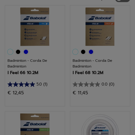
Badminton - Corda De
Badminton - Corda De
Badminton
Badminton
I Feel 66 10.2M
I Feel 68 10.2M
5.0
(1)
0.0
(0)
5.0
0.0
€ 12,45
€ 11,45
em
em
5
5
estrelas.
estrelas.
1
análise