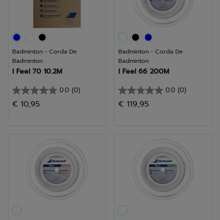
Badminton - Corda De
Badminton - Corda De
Badminton
Badminton
I Feel 70 10.2M
I Feel 66 200M
0.0
(0)
0.0
(0)
0.0
0.0
€ 10,95
€ 119,95
em
em
5
5
estrelas.
estrelas.