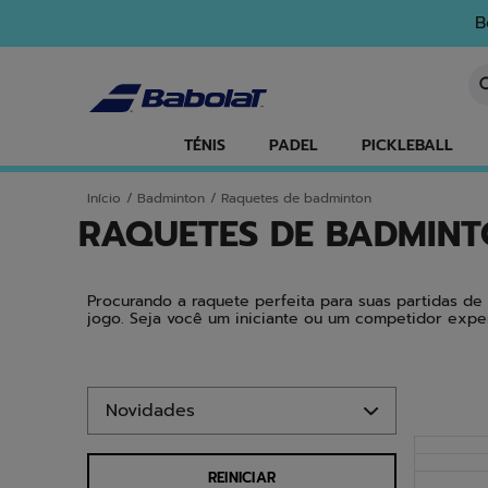
Ir para o conteúdo principal
Ir para o rodapé
Ir para os produtos
B
In
TÉNIS
PADEL
PICKLEBALL
Início
/
Badminton
/
Raquetes de badminton
RAQUETES DE BADMIN
Procurando a raquete perfeita para suas partidas 
jogo. Seja você um iniciante ou um competidor exper
Ir para os produtos
NOVO
REINICIAR
NOVO