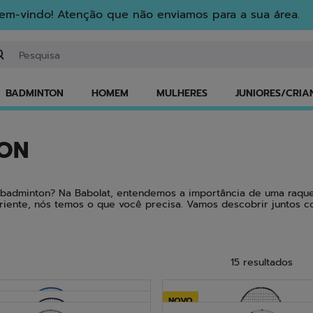
em-vindo! Atenção que não enviamos para a sua área.
troduzir uma palavra-chave ou um número de artigo
BADMINTON
HOMEM
MULHERES
JUNIORES/CRIA
TON
de badminton? Na Babolat, entendemos a importância de uma raq
iente, nós temos o que você precisa. Vamos descobrir juntos co
ENCONTRE SUA RAQUE
15 resultados
Encontre sua raquete
NOVO