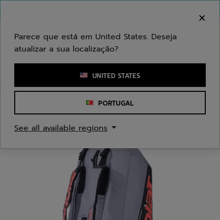
Ir para o conteúdo principal
Ir para o rodapé
Bem-vindo! Atenção que não enviamos para a sua
área.
Parece que está em United States. Deseja
atualizar a sua localização?
Introduzir uma palavra-chave ou um número de artigo
UNITED STATES
PORTUGAL
Início
/
Ténis
/
Sacos
See all available regions