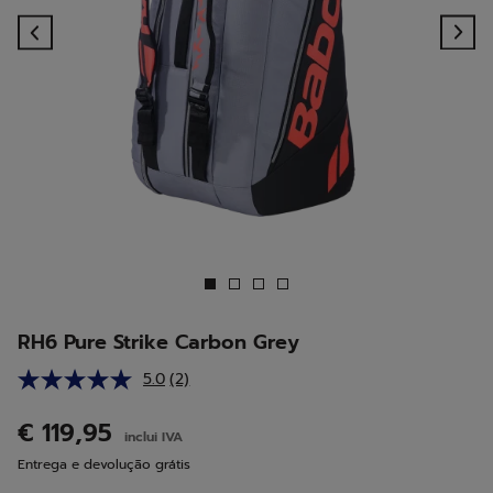
Previous
Ne
RH6 Pure Strike Carbon Grey
5.0
(2)
Leu
2
análises.
€ 119,95
inclui IVA
Link
para
Entrega e devolução grátis
a