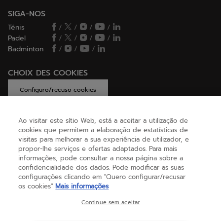
SIGA-NOS
Ténis
/
/
/
/
Padel
/
/
/
/
Badminton
/
/
/
CHOIX DES COOKIES
Configuro/recuso cookies
Ao visitar este sítio Web, está a aceitar a utilização de
cookies que permitem a elaboração de estatísticas de
AJUDA
visitas para melhorar a sua experiência de utilizador, e
propor-lhe serviços e ofertas adaptados. Para mais
informações, pode consultar a nossa página sobre a
confidencialidade dos dados. Pode modificar as suas
SOBRE NÓS
configurações clicando em "Quero configurar/recusar
os cookies"
Mais informações
Portugal
(português)
Continue sem aceitar