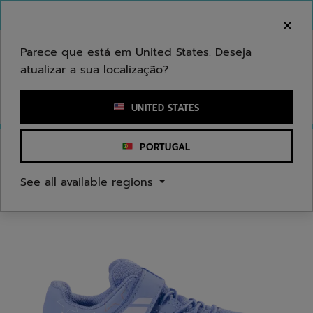
Ir para o conteúdo principal
Ir para o rodapé
Bem-vindo! Atenção que não enviamos para a sua
área.
Parece que está em United States. Deseja
atualizar a sua localização?
Introduzir uma palavra-chave ou um número de artigo
UNITED STATES
PORTUGAL
Início
/
Ténis
/
Sapatilhas de ténis
See all available regions