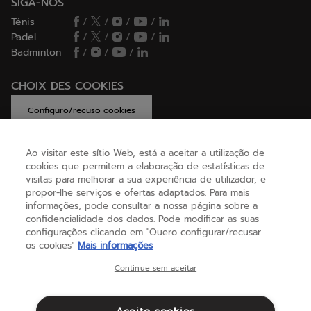
SIGA-NOS
Ténis
/
/
/
/
Padel
/
/
/
/
Badminton
/
/
/
CHOIX DES COOKIES
Configuro/recuso cookies
Ao visitar este sítio Web, está a aceitar a utilização de
cookies que permitem a elaboração de estatísticas de
AJUDA
visitas para melhorar a sua experiência de utilizador, e
propor-lhe serviços e ofertas adaptados. Para mais
informações, pode consultar a nossa página sobre a
confidencialidade dos dados. Pode modificar as suas
SOBRE NÓS
configurações clicando em "Quero configurar/recusar
os cookies"
Mais informações
Portugal
(português)
Continue sem aceitar