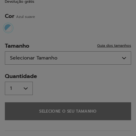
Devolução grátis
para
a
mesma
Cor
Azul suave
página.
selected
Tamanho
Guia dos tamanhos
Quantidade
SELECIONE O SEU TAMANHO