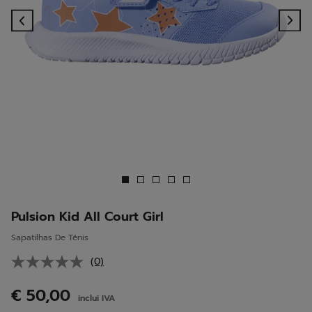
Previous
Ne
Pulsion Kid All Court Girl
Sapatilhas De Ténis
(0)
Sem
valor
de
€ 50,00
inclui IVA
classificação.
Link