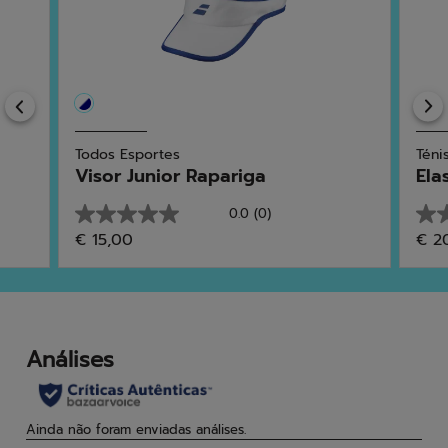
Previous
Todos Esportes
Téni
Visor Junior Rapariga
Ela
0.0
(0)
0.0
0.0
€ 15,00
€ 2
em
em
5
5
estrelas.
estr