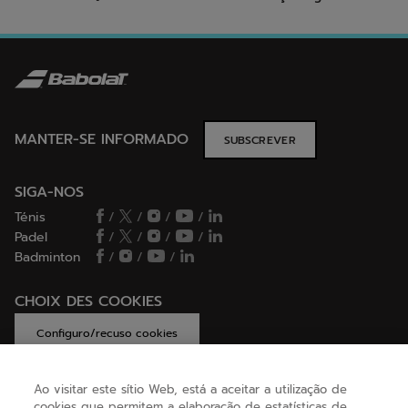
MANTER-SE INFORMADO
SUBSCREVER
SIGA-NOS
Ténis
/
/
/
/
Padel
/
/
/
/
Badminton
/
/
/
CHOIX DES COOKIES
Configuro/recuso cookies
Ao visitar este sítio Web, está a aceitar a utilização de
cookies que permitem a elaboração de estatísticas de