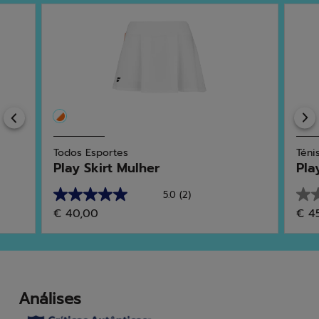
Previous
Todos Esportes
Téni
Play Skirt Mulher
Pla
5.0
(2)
5.0
0.0
€ 40,00
€ 4
em
em
5
5
estrelas.
estr
2
análises