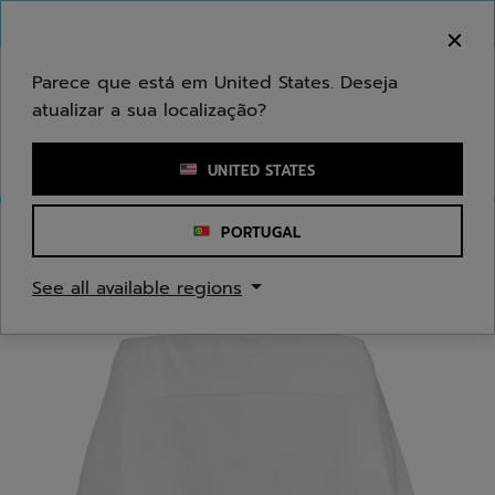
Ir para o conteúdo principal
Ir para o rodapé
Bem-vindo! Atenção que não enviamos para a sua
área.
Parece que está em United States. Deseja
atualizar a sua localização?
Introduzir uma palavra-chave ou um número de artigo
UNITED STATES
PORTUGAL
Início
/
Mulheres
/
Vestuário
See all available regions