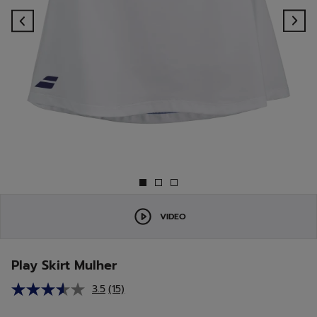
Previous
Ne
VIDEO
Play Skirt Mulher
3.5
(15)
Leu
15