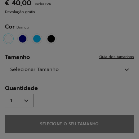
análises.
€ 40,00
inclui IVA
Link
para
Devolução grátis
a
mesma
página.
Cor
Branco
selected
Tamanho
Guia dos tamanhos
Quantidade
SELECIONE O SEU TAMANHO