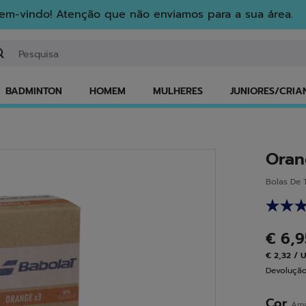
em-vindo! Atenção que não enviamos para a sua área.
troduzir uma palavra-chave ou um número de artigo
BADMINTON
HOMEM
MULHERES
JUNIORES/CRIA
Oran
Bolas De 
€ 6,
€ 2,32 / 
Devolução
Cor
Ama