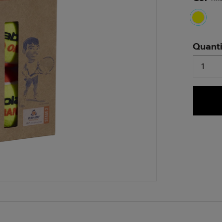
select
Quant