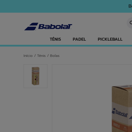
Ir para o conteúdo principal
Ir para o rodapé
B
In
TÉNIS
PADEL
PICKLEBALL
Início
/
Ténis
/
Bolas