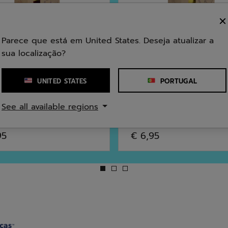
Parece que está em United States. Deseja atualizar a
sua localização?
UNITED STATES
PORTUGAL
Ténis
Felt X3
Soft Foam X3
See all available regions
4.5
(2)
0.0
(0)
0.0
95
€ 6,95
em
5
as.
estrelas.
ses