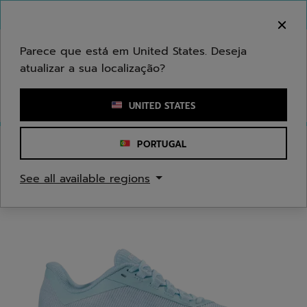
Ir para o conteúdo principal
Ir para o rodapé
Bem-vindo! Atenção que não enviamos para a sua
área.
Parece que está em United States. Deseja
atualizar a sua localização?
Introduzir uma palavra-chave ou um número de artigo
UNITED STATES
PORTUGAL
Início
/
Ténis
/
Sapatilhas de ténis
See all available regions