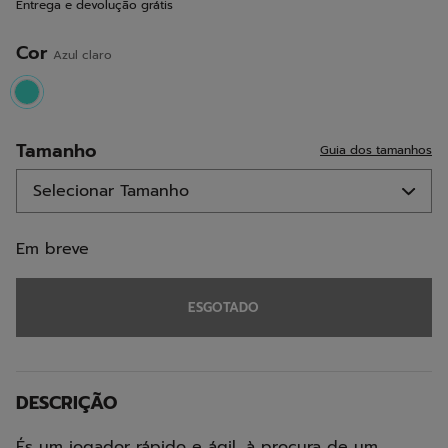
Entrega e devolução grátis
a
mesma
página.
Cor
Azul claro
selected
Tamanho
Guia dos tamanhos
Em breve
ESGOTADO
DESCRIÇÃO
És um jogador rápido e ágil, à procura de um