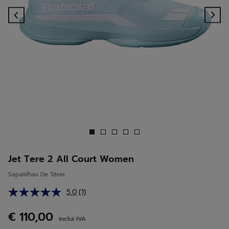
Previous
Ne
Jet Tere 2 All Court Women
Sapatilhas De Ténis
5.0
(1)
Leu
uma
análise.
€ 110,00
inclui IVA
Link
para