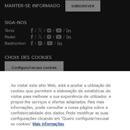
MANTER-SE INFORMADO
SUBSCREVER
SIGA-NOS
Ténis
/
/
/
/
Padel
/
/
/
/
Badminton
/
/
/
CHOIX DES COOKIES
Configuro/recuso cookies
Ao visitar este sítio Web, está a aceitar a utilização de
cookies que permitem a elaboração de estatísticas de
AJUDA
visitas para melhorar a sua experiência de utilizador, e
propor-lhe serviços e ofertas adaptados. Para mais
informações, pode consultar a nossa página sobre a
confidencialidade dos dados. Pode modificar as suas
SOBRE NÓS
configurações clicando em "Quero configurar/recusar
os cookies"
Mais informações