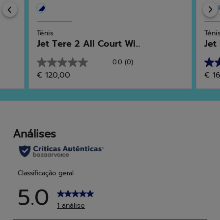
Previous
Ténis
Téni
Jet Tere 2 All Court Wi...
Jet
0.0
(0)
0.0
4.6
€ 120,00
€ 1
em
em
5
5
estrelas.
estr
17
anál