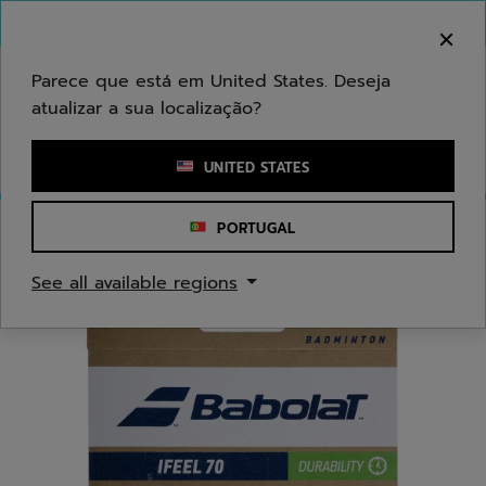
Ir para o conteúdo principal
Ir para o rodapé
Bem-vindo! Atenção que não enviamos para a sua
área.
Parece que está em United States. Deseja
atualizar a sua localização?
Introduzir uma palavra-chave ou um número de artigo
UNITED STATES
PORTUGAL
Início
/
Badminton
/
Cordas
See all available regions