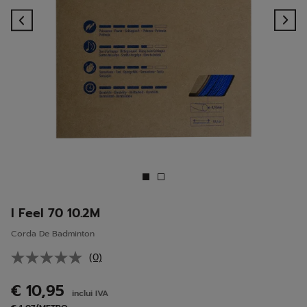
Previous
Ne
I Feel 70 10.2M
Corda De Badminton
(0)
Sem
valor
de
€ 10,95
inclui IVA
classificação.
Link