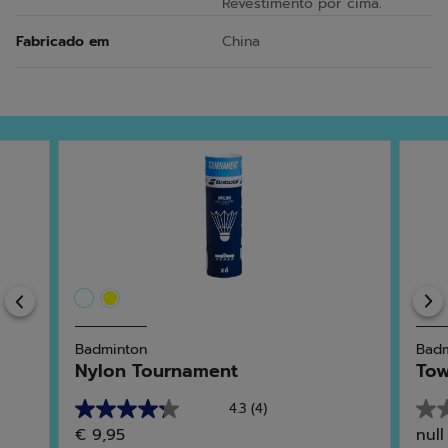
Revestimento por cima.
Fabricado em
China
Previous
Badminton
Badm
Nylon Tournament
Tow
4.3
(4)
4.3
0.0
€ 9,95
null
em
em