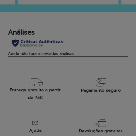
5
5
estrelas.
estr
4
análises
Entrega gratuita a partir
Pagamento seguro
de 75€
Ajuda
Devoluções gratuitas