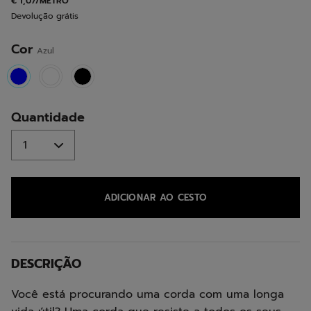
€ 1,07/METRO
para
Devolução grátis
a
mesma
página.
Cor
Azul
selected
Quantidade
ADICIONAR AO CESTO
DESCRIÇÃO
Você está procurando uma corda com uma longa