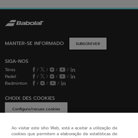
MANTER-SE INFORMADO
SUBSCREVER
SIGA-NOS
Ténis
/
/
/
/
Padel
/
/
/
/
Badminton
/
/
/
CHOIX DES COOKIES
Configuro/recuso cookies
Ao visitar este sítio Web, está a aceitar a utilização de
cookies que permitem a elaboração de estatísticas de
AJUDA