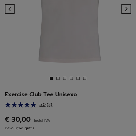
Previous
Ne
Exercise Club Tee Unisexo
5.0
(2)
Leu
2
análises.
€ 30,00
inclui IVA
Link
para
Devolução grátis
a