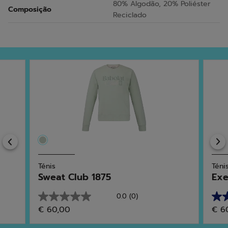
80% Algodão, 20% Poliéster
Composição
Reciclado
Previous
Ténis
Téni
Sweat Club 1875
Exe
0.0
(0)
0.0
5.0
€ 60,00
€ 6
em
em
5
5