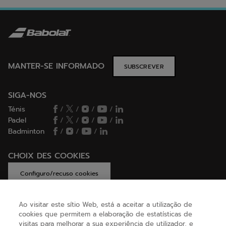
MANTER-SE INFORMADO
SUBSCREVER
SIGA-NOS
Ténis
/
/
/
/
Padel
/
/
/
/
Badminton
/
/
/
CHOIX DES COOKIES
Configuro/recuso cookies
Ao visitar este sítio Web, está a aceitar a utilização de
cookies que permitem a elaboração de estatísticas de
AJUDA
visitas para melhorar a sua experiência de utilizador, e