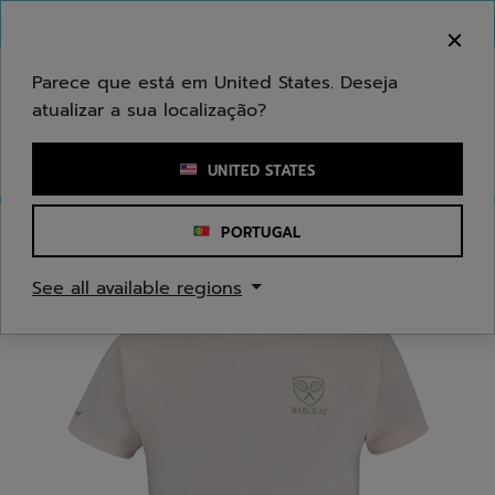
Ir para o conteúdo principal
Ir para o rodapé
Bem-vindo! Atenção que não enviamos para a sua
área.
Parece que está em United States. Deseja
atualizar a sua localização?
Introduzir uma palavra-chave ou um número de artigo
UNITED STATES
PORTUGAL
Início
/
Homem
/
Vestuário
See all available regions