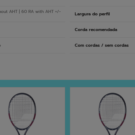
hout AHT | 60 RA with AHT +/-
Largura do perfil
Corda recomendada
o
Com cordas / sem cordas