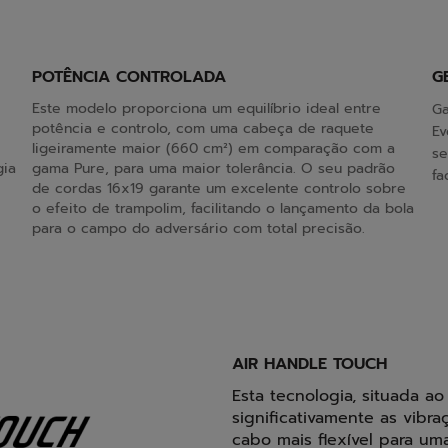
POTÊNCIA CONTROLADA
G
Este modelo proporciona um equilíbrio ideal entre
Ga
potência e controlo, com uma cabeça de raquete
Ev
ligeiramente maior (660 cm²) em comparação com a
se
gia
gama Pure, para uma maior tolerância. O seu padrão
fa
de cordas 16x19 garante um excelente controlo sobre
o efeito de trampolim, facilitando o lançamento da bola
para o campo do adversário com total precisão.
AIR HANDLE TOUCH
Esta tecnologia, situada a
significativamente as vibra
cabo mais flexível para um