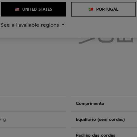
UNITED STATES
PORTUGAL
o armação-cordas que
See all available regions
s cordas para maior
Comprimento
7 g
Equilíbrio (sem cordas)
Padrão das cordas