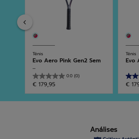
Previous
Ténis
Ténis
or...
Evo Aero Pink Gen2 Sem
Evo 
...
0.0
(0)
0.0
5.0
€ 179,95
€ 17
em
em
5
5
estrelas.
estrel
1
análi