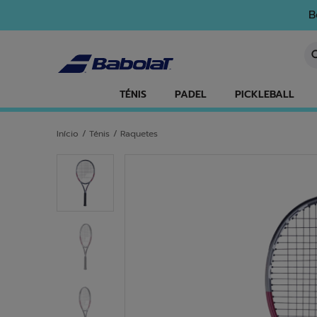
Ir para o conteúdo principal
Ir para o rodapé
B
In
TÉNIS
PADEL
PICKLEBALL
Início
/
Ténis
/
Raquetes