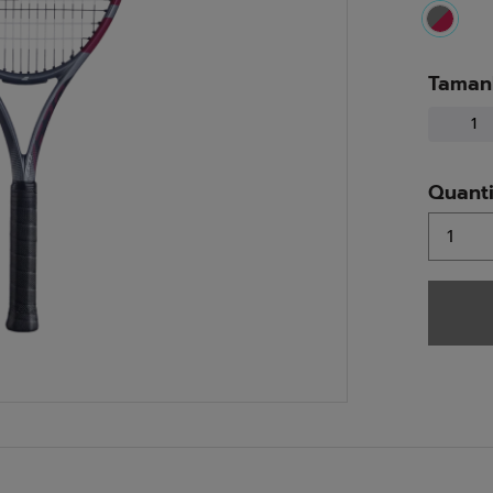
select
Taman
1
Quant