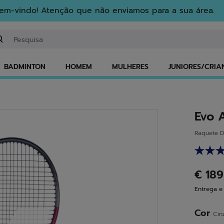
em-vindo! Atenção que não enviamos para a sua área.
troduzir uma palavra-chave ou um número de artigo
BADMINTON
HOMEM
MULHERES
JUNIORES/CRIA
Evo 
Raquete D
€ 18
Entrega e
Cor
Cin