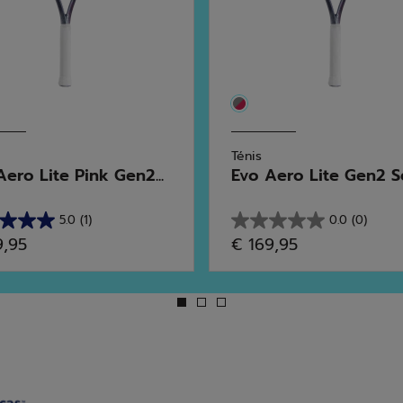
Ténis
Aero Lite Pink Gen2...
Evo Aero Lite Gen2 Se
5.0
(1)
0.0
(0)
0.0
9,95
€ 169,95
em
5
as.
estrelas.
se