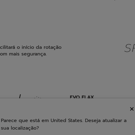
ilitará o início da rotação
com mais segurança.
EVO FLAX
Esta adição de fibras natu
reduz as vibrações e melh
Parece que está em United States. Deseja atualizar a
sua localização?