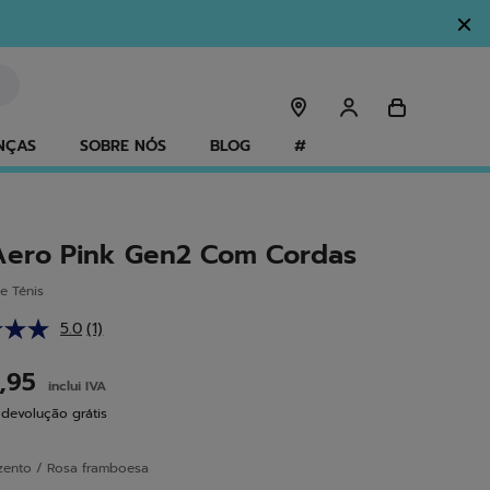
NÇAS
SOBRE NÓS
BLOG
#
Aero Pink Gen2 Com Cordas
e Ténis
5.0
(1)
Leu
uma
análise.
9,95
inclui IVA
Link
para
 devolução grátis
a
mesma
página.
zento / Rosa framboesa