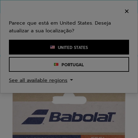
Ir para o conteúdo principal
Ir para o rodapé
Bem-vindo! Atenção que não enviamos para a sua
área.
Parece que está em United States. Deseja
atualizar a sua localização?
Introduzir uma palavra-chave ou um número de artigo
UNITED STATES
PORTUGAL
Início
/
Ténis
/
Acessórios
/
Acessórios de raquete
See all available regions