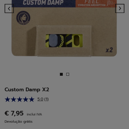
Previous
Ne
Custom Damp X2
5.0
(1)
Leu
uma
análise.
€ 7,95
inclui IVA
Link
para
Devolução grátis
a