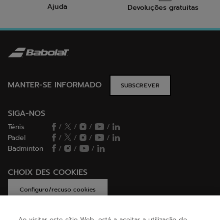
Ajuda
Devoluções gratuitas
MANTER-SE INFORMADO
SUBSCREVER
SIGA-NOS
Ténis
/
/
/
/
Padel
/
/
/
/
Badminton
/
/
/
CHOIX DES COOKIES
Configuro/recuso cookies
Ao visitar este sítio Web, está a aceitar a utilização de