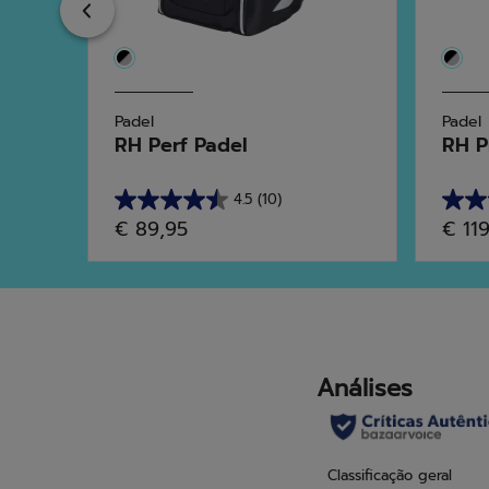
Previous
Padel
Padel
RH Perf Padel
RH P
4.5
(10)
4.5
5.0
€ 89,95
€ 11
em
em
5
5
estrelas.
estrel
10
4
análises
análi