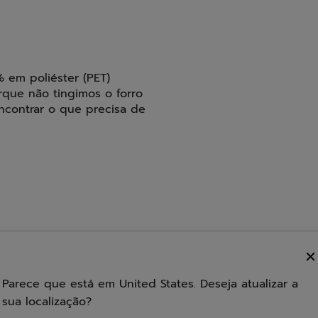
 em poliéster (PET)
rque não tingimos o forro
encontrar o que precisa de
Capacidade
Parece que está em United States. Deseja atualizar a
sua localização?
 30 cm
Número de bolsos