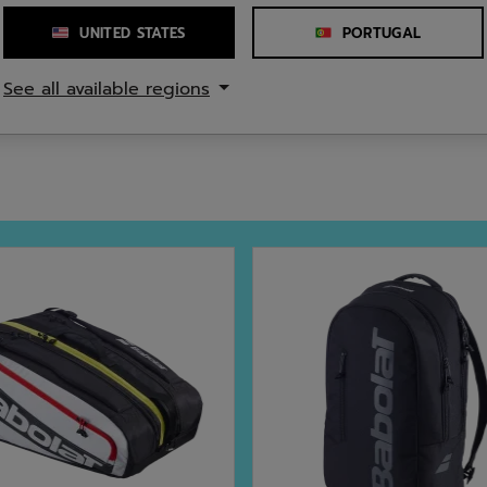
UNITED STATES
PORTUGAL
Número de pegas
See all available regions
éster reciclado