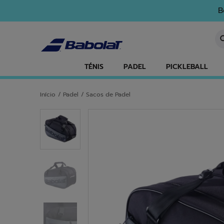
Ir para o conteúdo principal
Ir para o rodapé
B
In
TÉNIS
PADEL
PICKLEBALL
Início
/
Padel
/
Sacos de Padel