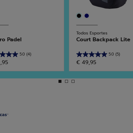
Todos Esportes
ro Padel
Court Backpack Lite
5.0
(4)
5.0
(5)
5.0
9,95
€ 49,95
em
5
as.
estrelas.
5
ses
análises