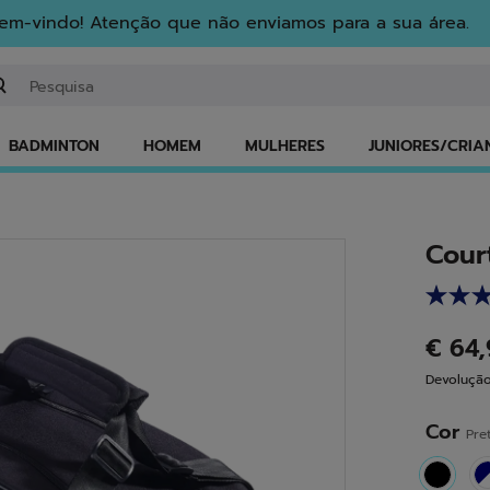
em-vindo! Atenção que não enviamos para a sua área.
troduzir uma palavra-chave ou um número de artigo
BADMINTON
HOMEM
MULHERES
JUNIORES/CRIA
Cour
€ 64
Devolução
Cor
Pre