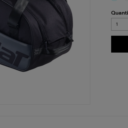
select
Quant