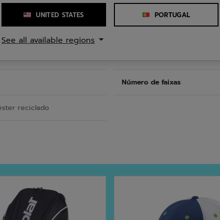
UNITED STATES
PORTUGAL
Capacidade
See all available regions
 50 cm
Número de bolsos
Número de faixas
éster reciclado