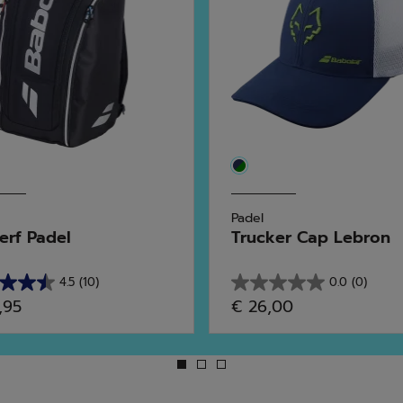
Padel
erf Padel
Trucker Cap Lebron
4.5
(10)
0.0
(0)
0.0
,95
€ 26,00
em
5
as.
estrelas.