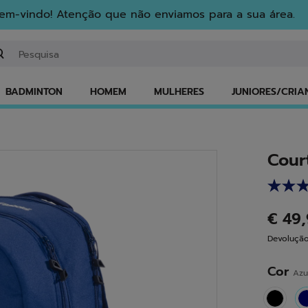
em-vindo! Atenção que não enviamos para a sua área.
troduzir uma palavra-chave ou um número de artigo
BADMINTON
HOMEM
MULHERES
JUNIORES/CRIA
Cour
€ 49
Devolução
Cor
Azu