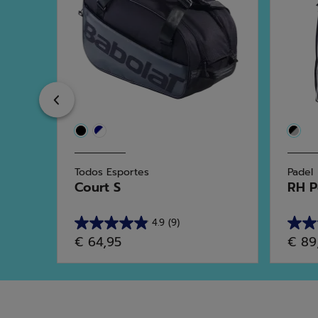
Previous
Todos Esportes
Padel
 ...
Court S
RH P
4.9
(9)
4.9
4.5
€ 64,95
€ 89
em
em
5
5
estrelas.
estrel
9
10