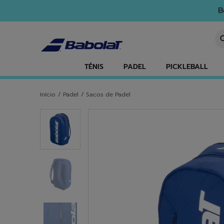
Ir para o conteúdo principal
Ir para o rodapé
B
In
TÉNIS
PADEL
PICKLEBALL
Início
/
Padel
/
Sacos de Padel