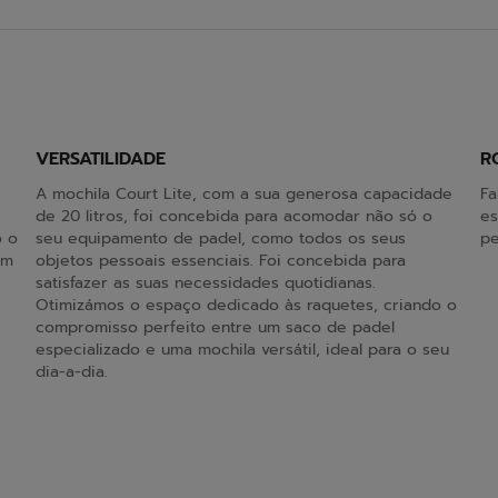
VERSATILIDADE
R
A mochila Court Lite, com a sua generosa capacidade
Fa
de 20 litros, foi concebida para acomodar não só o
es
o o
seu equipamento de padel, como todos os seus
pe
em
objetos pessoais essenciais. Foi concebida para
satisfazer as suas necessidades quotidianas.
Otimizámos o espaço dedicado às raquetes, criando o
compromisso perfeito entre um saco de padel
especializado e uma mochila versátil, ideal para o seu
dia-a-dia.