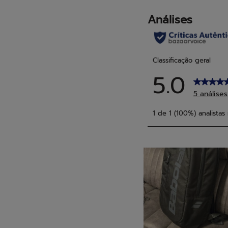
análises
análi