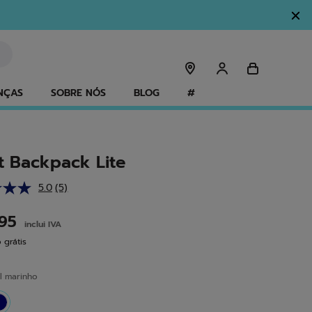
NÇAS
SOBRE NÓS
BLOG
#
t Backpack Lite
5.0
(5)
Leu
5
análises.
,95
inclui IVA
Link
para
 grátis
a
mesma
página.
l marinho