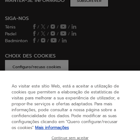
MANTER-SE INFORMADO
SUBSCREVER
SIGA-NOS
Ténis
/
/
/
/
Padel
/
/
/
/
Badminton
/
/
/
CHOIX DES COOKIES
Configuro/recuso cookies
Ao visitar este sítio Web, está a aceitar a utilização de
cookies que permitem a elaboração de estatísticas de
AJUDA
visitas para melhorar a sua experiência de utilizador, e
propor-lhe serviços e ofertas adaptados. Para mais
informações, pode consultar a nossa página sobre a
confidencialidade dos dados. Pode modificar as suas
SOBRE NÓS
configurações clicando em "Quero configurar/recusar
os cookies"
Mais informações
Portugal
(português)
Continue sem aceitar