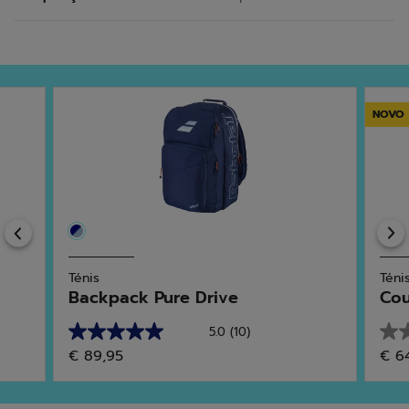
NOVO
Previous
Ténis
Téni
Backpack Pure Drive
Cou
5.0
(10)
5.0
0.0
€ 89,95
€ 6
em
em
5
5