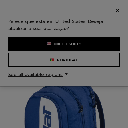
Ir para o conteúdo principal
Ir para o rodapé
Bem-vindo! Atenção que não enviamos para a sua
área.
Parece que está em United States. Deseja
atualizar a sua localização?
Introduzir uma palavra-chave ou um número de artigo
UNITED STATES
PORTUGAL
Início
/
Ténis
/
Sacos
See all available regions