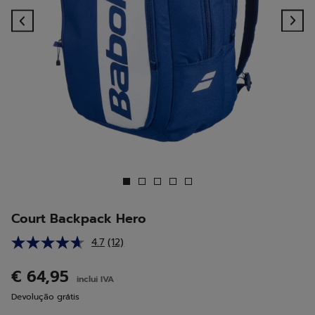
Previous
Ne
Court Backpack Hero
4.7
(12)
Leu
12
análises.
€ 64,95
inclui IVA
Link
para
Devolução grátis
a