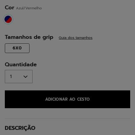
mesma
página.
Cor
Azul/Vermelho
selected
Tamanhos de grip
Guia dos tamanhos
selected
6X0
Quantidade
ADICIONAR AO CESTO
DESCRIÇÃO