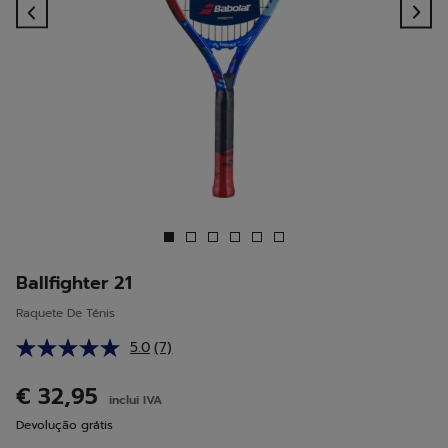
Previous
Ne
Ballfighter 21
Raquete De Ténis
5.0
(7)
Leu
7
análises.
€ 32,95
inclui IVA
Link
para
Devolução grátis
a