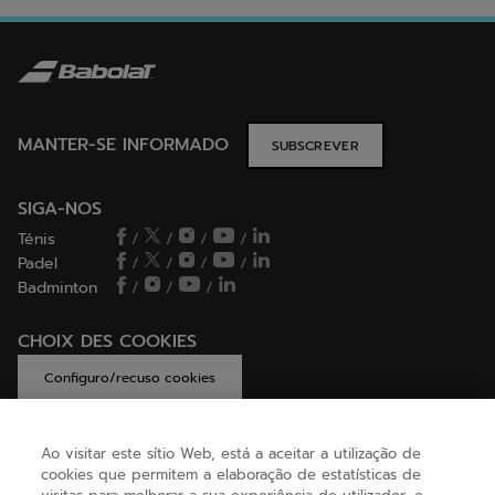
MANTER-SE INFORMADO
SUBSCREVER
SIGA-NOS
Ténis
/
/
/
/
Padel
/
/
/
/
Badminton
/
/
/
CHOIX DES COOKIES
Configuro/recuso cookies
Ao visitar este sítio Web, está a aceitar a utilização de
cookies que permitem a elaboração de estatísticas de
AJUDA