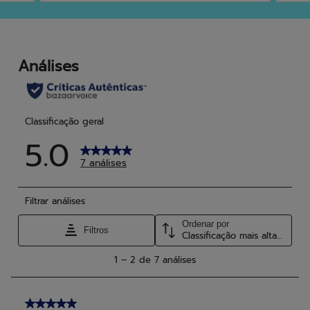
5
5
estrelas.
estr
2
4
análises
anál