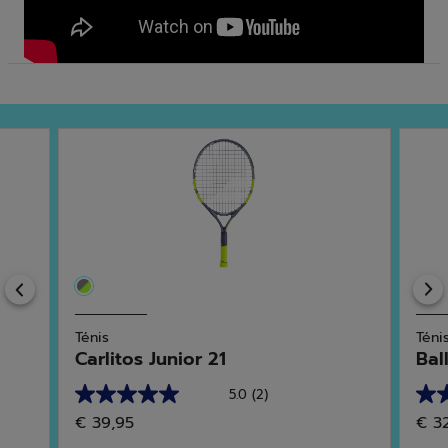
Previous
Ténis
Téni
Carlitos Junior 21
Bal
5.0
(2)
5.0
5.0
€ 39,95
€ 3
em
em