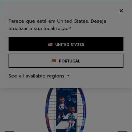
Ir para o conteúdo principal
Ir para o rodapé
Bem-vindo! Atenção que não enviamos para a sua
área.
Parece que está em United States. Deseja
atualizar a sua localização?
Introduzir uma palavra-chave ou um número de artigo
UNITED STATES
PORTUGAL
Início
/
Ténis
/
Raquetes
/
Juniores/Crianças
See all available regions