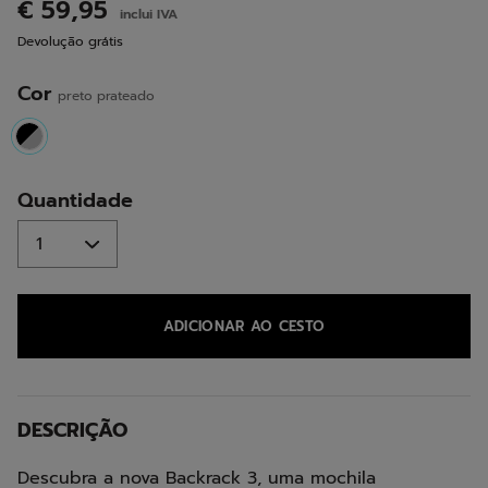
análises.
€ 59,95
inclui IVA
Link
para
Devolução grátis
a
mesma
página.
Cor
preto prateado
selected
Quantidade
ADICIONAR AO CESTO
DESCRIÇÃO
Descubra a nova Backrack 3, uma mochila