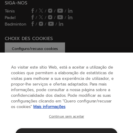
SIGA-NOS
Ténis
/
/
/
/
Padel
/
/
/
/
Badminton
/
/
/
CHOIX DES COOKIES
Configuro/recuso cookies
Ao visitar este sítio Web, está a aceitar a utilização de
cookies que permitem a elaboração de estatísticas de
AJUDA
visitas para melhorar a sua experiência de utilizador, e
propor-lhe serviços e ofertas adaptados. Para mais
informações, pode consultar a nossa página sobre a
confidencialidade dos dados. Pode modificar as suas
SOBRE NÓS
configurações clicando em "Quero configurar/recusar
os cookies"
Mais informações
Portugal
(português)
Continue sem aceitar