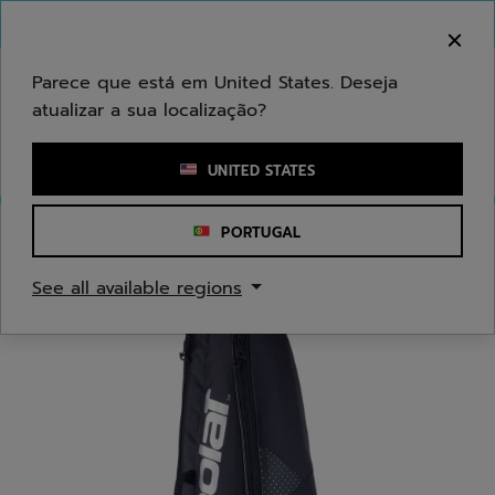
Ir para o conteúdo principal
Ir para o rodapé
Bem-vindo! Atenção que não enviamos para a sua
área.
Parece que está em United States. Deseja
atualizar a sua localização?
Introduzir uma palavra-chave ou um número de artigo
UNITED STATES
PORTUGAL
Início
/
Badminton
/
Sacos de Badminton
See all available regions