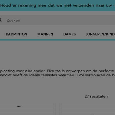
Houd er rekening mee dat we niet verzenden naar uw r
n zoekwoord of een artikelnummer invoeren
BADMINTON
MANNEN
DAMES
JONGEREN/KIND
lossing voor elke speler. Elke tas is ontworpen om de perfecte bal
Babolat heeft de ideale tennistas waarmee u vol vertrouwen de b
27 resultaten
NIEUW
NIEUW