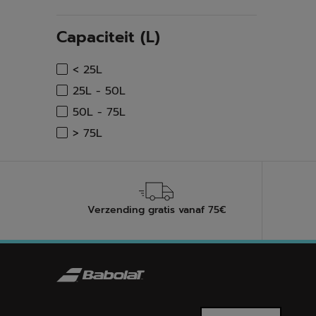
Refine by Capaciteit racket: 12
Capaciteit (L)
Zoeken
< 25L
Refine by Capaciteit (L): < 25L
Zoeken
25L - 50L
Refine by Capaciteit (L): 25L - 50L
Zoeken
50L - 75L
Refine by Capaciteit (L): 50L - 75L
Zoeken
> 75L
Refine by Capaciteit (L): > 75L
Verzending gratis vanaf 75€