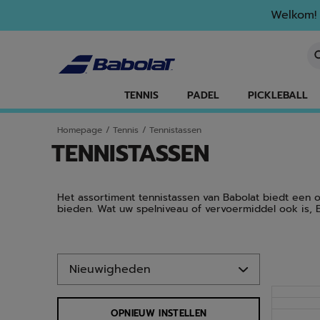
Naar hoofdinhoud gaan
Naar de footer gaan
Ga naar producten
Welkom! 
Ee
TENNIS
PADEL
PICKLEBALL
Homepage
/
Tennis
/
Tennistassen
TENNISTASSEN
Het assortiment tennistassen van Babolat biedt een op
bieden. Wat uw spelniveau of vervoermiddel ook is, 
Ga naar producten
NIEUW
OPNIEUW INSTELLEN
NIEUW