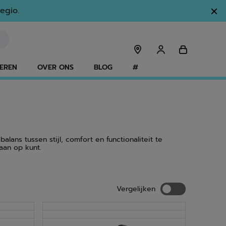
egio.
EREN
OVER ONS
BLOG
#
ans tussen stijl, comfort en functionaliteit te
aan op kunt.
Vergelijken
Vergelijken
NIEUW
NIEUW