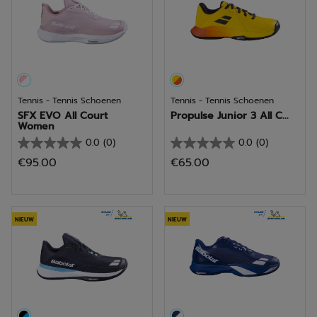
Tennis - Tennis Schoenen
Tennis - Tennis Schoenen
SFX EVO All Court
Propulse Junior 3 All C...
Women
0.0
(0)
0.0
(0)
0.0
0.0
€95.00
€65.00
van
van
de
de
5
5
sterren.
sterren.
NIEUW
NIEUW