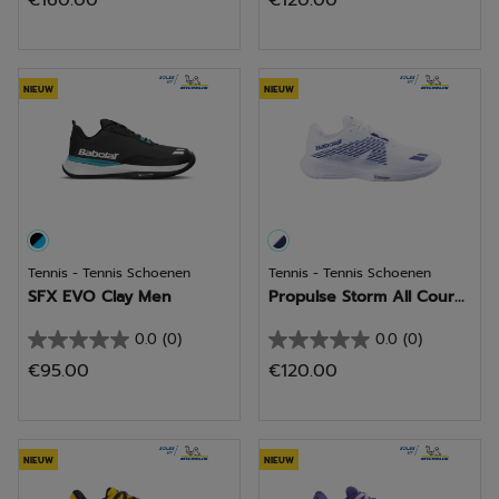
€160.00
€120.00
van
van
de
de
5
5
sterren.
sterren.
NIEUW
NIEUW
Tennis - Tennis Schoenen
Tennis - Tennis Schoenen
SFX EVO Clay Men
Propulse Storm All Cour...
0.0
(0)
0.0
(0)
0.0
0.0
€95.00
€120.00
van
van
de
de
5
5
sterren.
sterren.
NIEUW
NIEUW