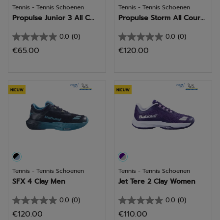
Tennis - Tennis Schoenen
Tennis - Tennis Schoenen
Propulse Junior 3 All C...
Propulse Storm All Cour...
0.0
(0)
0.0
(0)
0.0
0.0
€65.00
€120.00
van
van
de
de
5
5
sterren.
sterren.
NIEUW
NIEUW
Tennis - Tennis Schoenen
Tennis - Tennis Schoenen
SFX 4 Clay Men
Jet Tere 2 Clay Women
0.0
(0)
0.0
(0)
0.0
0.0
€120.00
€110.00
van
van