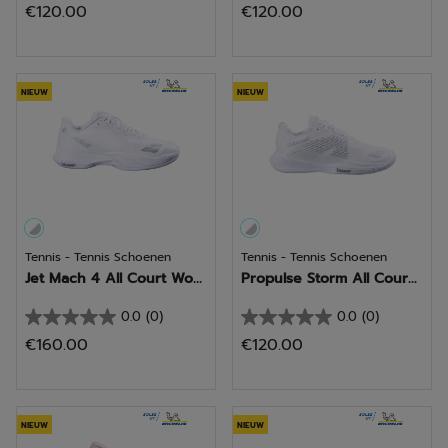
€120.00
€120.00
van
van
de
de
5
5
sterren.
sterren.
NIEUW
NIEUW
Tennis - Tennis Schoenen
Tennis - Tennis Schoenen
Jet Mach 4 All Court Wo...
Propulse Storm All Cour...
0.0
(0)
0.0
(0)
0.0
0.0
€160.00
€120.00
van
van
de
de
5
5
sterren.
sterren.
NIEUW
NIEUW