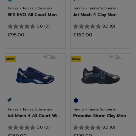
Tennis - Tennis Schoenen
Tennis - Tennis Schoenen
SFX EVO All Court Men
Jet Mach 4 Clay Men
0.0
(0)
0.0
(0)
0.0
0.0
€95.00
€160.00
van
van
de
de
5
5
sterren.
sterren.
NIEUW
NIEUW
Tennis - Tennis Schoenen
Tennis - Tennis Schoenen
Jet Mach 4 All Court Wi...
Propulse Storm Clay Men
0.0
(0)
0.0
(0)
0.0
0.0