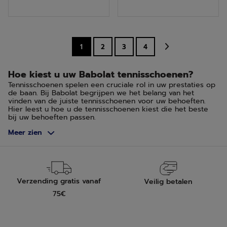
de
de
5
5
sterren.
sterren.
1
2
3
4
Hoe kiest u uw Babolat tennisschoenen?
Tennisschoenen spelen een cruciale rol in uw prestaties op
de baan. Bij Babolat begrijpen we het belang van het
vinden van de juiste tennisschoenen voor uw behoeften.
Hier leest u hoe u de tennisschoenen kiest die het beste
bij uw behoeften passen.
Meer zien
Volgens het type tennisterrein
De keuze van uw tennisschoenen moet worden beïnvloed
door het type ondergrond waarop u speelt. Voor harde
banen kiest u schoenen die meer duurzaamheid en
ondersteuning bieden. Gras- en gravelbanen vereisen
schoenen met een goede grip en de mogelijkheid om
Verzending gratis vanaf
Veilig betalen
gecontroleerd te glijden.
75€
Harde baan, green set en quick
Deze baan heeft een schurende oppervlakte die grip biedt.
De schoenen moeten flexibel blijven terwijl ze een