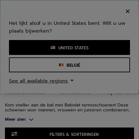
Naar hoofdinhoud gaan
Naar de footer gaan
Ga naar producten
Welkom! Houd er rekening mee dat we niet
verzenden naar uw regio.
Het lijkt alsof u in United States bent. Wilt u uw
plaats bijwerken?
Een zoekwoord of een artikelnummer invoeren
UNITED STATES
Homepage
/
Tennis
/
Tennis Schoenen
BELGIË
TENNISSCHOENEN
See all available regions
Tennis Schoenen
Tennisrackets
Play test ervar
Kom sneller aan de bal met Babolat tennisschoenen! Deze
schoenen voor mannen, vrouwen en junioren combineren
design, innovatie en technologie. Er zijn verschillende
Meer zien
reeksen ontworpen om zo goed mogelijk aan te passen aan
de morfologie van je voet en je speltype: de Jet-reeks voor
snelheid, Propulse voor stabiliteit en SFX voor comfort.
Ga naar producten
FILTERS & SORTERINGEN