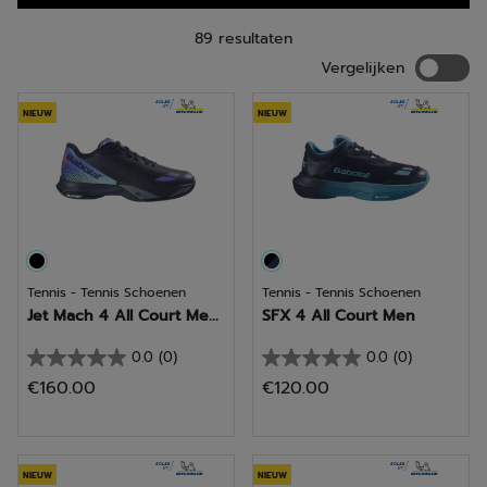
89 resultaten
Vergelij
Vergelijken
NIEUW
NIEUW
Tennis - Tennis Schoenen
Tennis - Tennis Schoenen
Jet Mach 4 All Court Me...
SFX 4 All Court Men
0.0
(0)
0.0
(0)
0.0
0.0
€160.00
€120.00
van
van
de
de
5
5
sterren.
sterren.
NIEUW
NIEUW