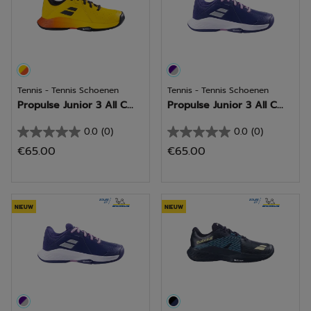
Tennis - Tennis Schoenen
Tennis - Tennis Schoenen
Propulse Junior 3 All C...
Propulse Junior 3 All C...
0.0
(0)
0.0
(0)
0.0
0.0
€65.00
€65.00
van
van
de
de
5
5
sterren.
sterren.
NIEUW
NIEUW