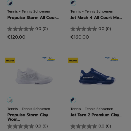
Tennis - Tennis Schoenen
Tennis - Tennis Schoenen
Propulse Storm All Cour...
Jet Mach 4 All Court Me...
0.0
(0)
0.0
(0)
0.0
0.0
€120.00
€160.00
van
van
de
de
5
5
sterren.
sterren.
NIEUW
NIEUW
Tennis - Tennis Schoenen
Tennis - Tennis Schoenen
Propulse Storm Clay
Jet Tere 2 Premium Clay...
Wom...
0.0
(0)
0.0
(0)
0.0
0.0