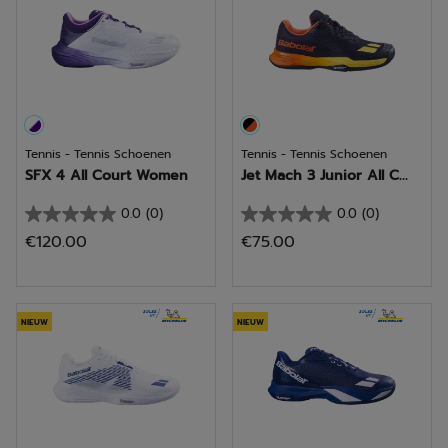
Tennis - Tennis Schoenen
Tennis - Tennis Schoenen
SFX 4 All Court Women
Jet Mach 3 Junior All C...
0.0
(0)
0.0
(0)
0.0
0.0
€120.00
€75.00
van
van
de
de
5
5
sterren.
sterren.
NIEUW
NIEUW