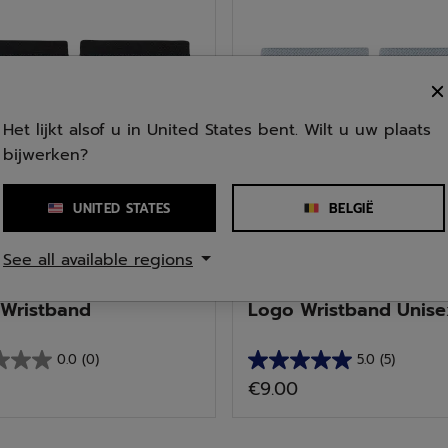
.
sterren.
delingen
Het lijkt alsof u in United States bent. Wilt u uw plaats
bijwerken?
UNITED STATES
BELGIË
See all available regions
Alle Sporten
Wristband
Logo Wristband Unise
0.0
(0)
5.0
(5)
5.0
€9.00
van
de
5