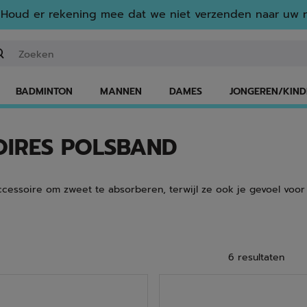
Houd er rekening mee dat we niet verzenden naar uw r
n zoekwoord of een artikelnummer invoeren
BADMINTON
MANNEN
DAMES
JONGEREN/KIND
OIRES POLSBAND
cessoire om zweet te absorberen, terwijl ze ook je gevoel voor st
6 resultaten