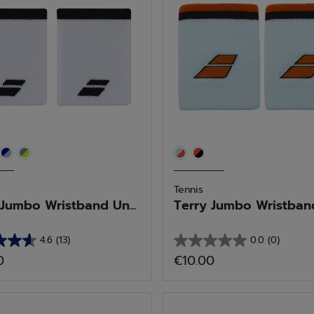
s
ires
Tennis
Jumbo Wristband Un...
Terry Jumbo Wristban
tegorie: Polsbanden
4.6
(13)
0.0
(0)
0.0
0
€10.00
van
de
5