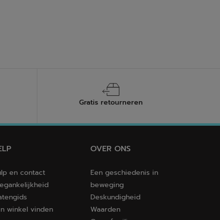
sterren.
7
beoordelingen
Gratis retourneren
ELP
OVER ONS
lp en contact
Een geschiedenis in
egankelijkheid
beweging
tengids
Deskundigheid
n winkel vinden
Waarden