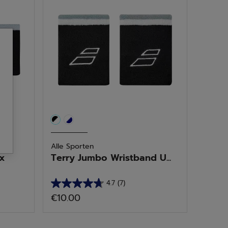
sterren.
3
beoordelingen
Alle Sporten
x
Terry Jumbo Wristband U...
4.7
(7)
4.7
€10.00
van
de
5