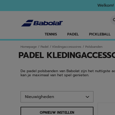
Naar hoofdinhoud gaan
Naar de footer gaan
Ga naar producten
Welkom! 
Ee
TENNIS
PADEL
PICKLEBALL
Homepage
/
Padel
/
Kledingaccessoires
/
Polsbanden
PADEL KLEDINGACCESS
De padel polsbanden van Babolat zijn het nuttigste ac
kan je maximaal van het spel genieten.
Ga naar producten
OPNIEUW INSTELLEN