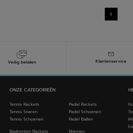
.
sterren.
5
1
beoordelingen
Klantenservice
Veilig betalen
ONZE CATEGORIEËN
H
Tennis Rackets
Padel Rackets
Hu
Tennis Snaren
Padel Schoenen
To
Tennis Schoenen
Padel Ballen
Ma
Ee
Badminton Rackets
Mannen