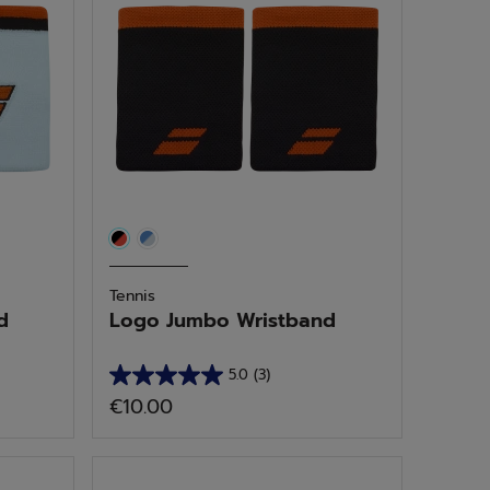
Tennis
d
Logo Jumbo Wristband
5.0
(3)
5.0
€10.00
van
de
5